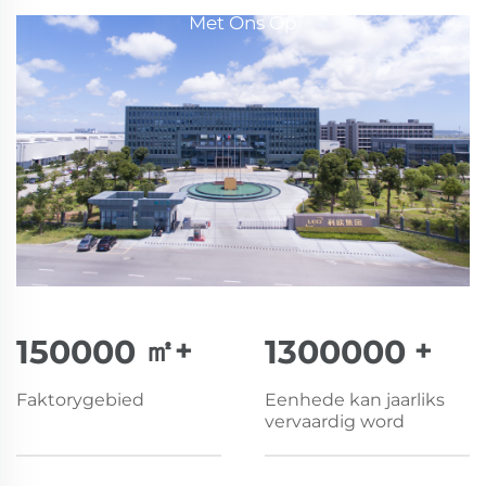
Met Ons Op
150000
㎡+
1300000
+
Faktorygebied
Eenhede kan jaarliks
vervaardig word