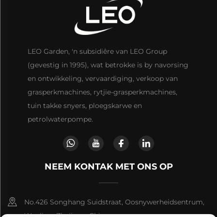
LEO Garden, 'n subsidiêre van LEO Group
(gevestig in 1995), wat betrokke is by navorsing
en ontwikkeling, vervaardiging, verkoop van
grasperkmachines, rytjie-grasperkmachines,
tuin takke snyers, ploegskarwe en
petrolwaterpompe.
NEEM KONTAK MET ONS OP
No.426 Songhang Suidstraat, Oosnywerheidsentrum,
Wenling, Zhejiang, China