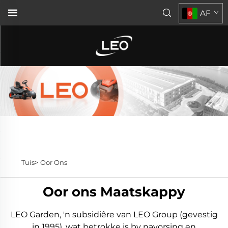
AF
Tuis>
Oor Ons
Oor ons Maatskappy
LEO Garden, 'n subsidiêre van LEO Group (gevestig
in 1995), wat betrokke is by navorsing en