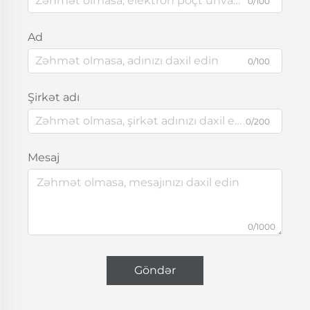
0/100
Ad
0/100
Şirkət adı
0/200
Mesaj
0/1000
Göndər