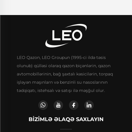
LEO Qazon, LEO Groupun (1995-ci ildə təsis
olunub) qülləsi olaraq qazon biçənlərin, qazon
avtomobillərinin, bağ şaxtalı kəsicilərin, torpaq
işləyən maşınlarn və benzinli su nasoslarının
tədqiqatı, istehsalı və satışı ilə məşğul olur.
BIZIMLƏ ƏLAQƏ SAXLAYIN