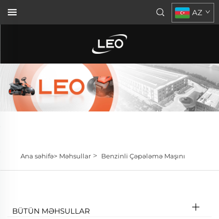
AZ
>
Ana səhifə>
Məhsullar
Benzinli Çəpələmə Maşını
BÜTÜN MƏHSULLAR