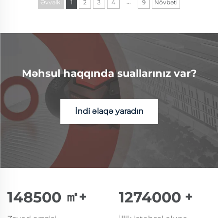
...
Əvvəlki
1
2
3
4
9
Növbəti
Məhsul haqqında suallarınız var?
İndi əlaqə yaradın
150000
㎡+
1300000
+