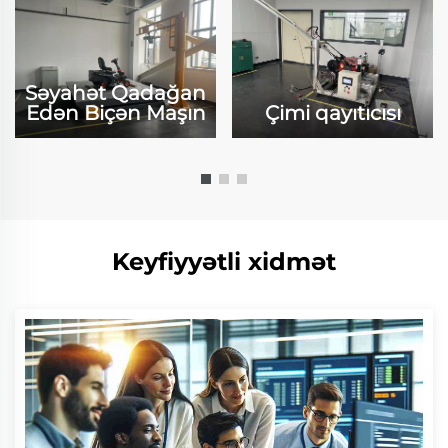
Səyahət Qadağan
Edən Biçən Maşın
Çimi qayıtıcısı
Keyfiyyətli xidmət