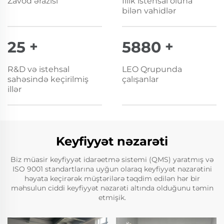
Zavod ərazisi
İllik istehsal oluna
bilən vahidlər
25
+
6000
+
R&D və istehsal
LEO Qrupunda
sahəsində keçirilmiş
çalışanlar
illər
Keyfiyyət nəzarəti
Biz müasir keyfiyyət idarəetmə sistemi (QMS) yaratmış və
ISO 9001 standartlarına uyğun olaraq keyfiyyət nəzarətini
həyata keçirərək müştərilərə təqdim edilən hər bir
məhsulun ciddi keyfiyyət nəzarəti altında olduğunu təmin
etmişik.