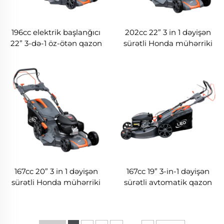
196cc elektrik başlanğıcı
202cc 22” 3 in 1 dəyişən
22” 3-də-1 öz-ötən qazon
sürətli Honda mühərriki
biçən maşın LM56Ze-
ilə işləyən özü hərəkət
2L(V200)
edən çəmən biçən
LM56Z-2L-P(GCV200)
167cc 20” 3 in 1 dəyişən
167cc 19” 3-in-1 dəyişən
sürətli Honda mühərriki
sürətli avtomatik qazon
ilə işləyən özü hərəkət
biçən maşın Honda
edən çəmən biçən
mühərriki ilə işləyən
LM51Z-2L-P(GCV170)
LM48Z-2L-P(GCV170)