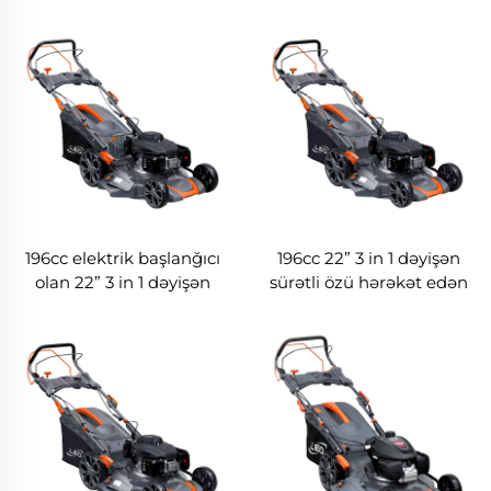
196cc elektrik başlanğıcı
196cc 22” 3 in 1 dəyişən
olan 22” 3 in 1 dəyişən
sürətli özü hərəkət edən
sürətli özü hərəkət edən
çəmən biçən LM56Z-2L-
çəmən biçən LM56Ze-2L-
P(V200)
P(V200)