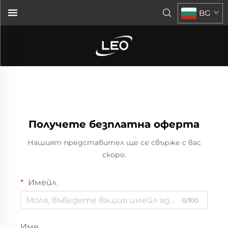
BG
Получете безплатна оферта
Нашият представител ще се свърже с вас
скоро.
Имейл
0/100
Име