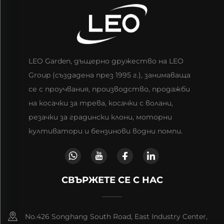
LEO Garden, дъщерно дружество на LEO
Group (създадена през 1995 г.), занимаваща
се с проучвания, производство, продажби
на косачки за трева, косачки с волани,
резачки за градински клони, моторни
култиватори и бензинови водни помпи.
СВЪРЖЕТЕ СЕ С НАС
No.426 Songhang South Road, East Industry Center,