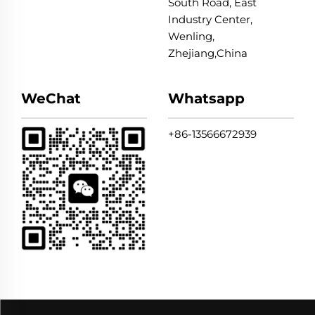
South Road, East
Industry Center,
Wenling,
Zhejiang,China
WeChat
Whatsapp
+86-13566672939