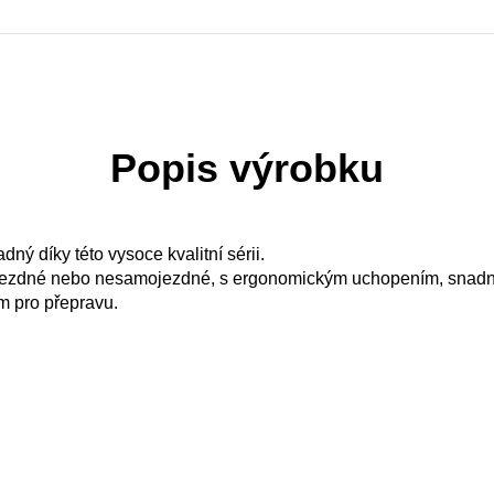
Popis výrobku
ný díky této vysoce kvalitní sérii.
mojezdné nebo nesamojezdné, s ergonomickým uchopením, snadný
m pro přepravu.