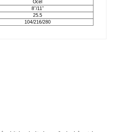
Ocel
8"/11"
25.5
104/216/280