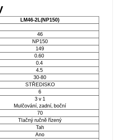
y
LM46-2L(NP150)
46
NP150
149
0.60
0.4
4.5
30-80
STŘEDISKO
6
3 v 1
Mulčování, zadní, boční
70
Tlačný ručně řízený
Tah
Ano