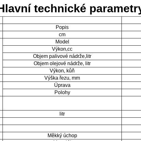
Hlavní technické parametr
Popis
cm
Model
Výkon,cc
Objem palivové nádrže,litr
Objem olejové nádrže, litr
Výkon, kůň
Výška řezu, mm
Úprava
Polohy
litr
Měkký úchop