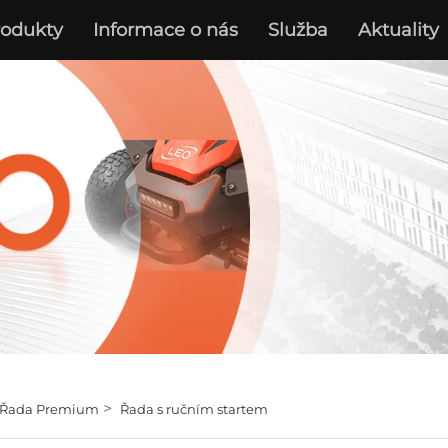
rodukty
Informace o nás
Služba
Aktuality
>
Řada Premium
Řada s ručním startem