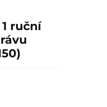
 1 ruční
trávu
50)