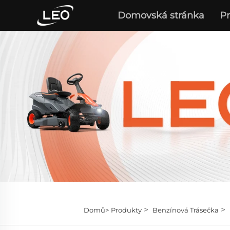
Domovská stránka
P
>
>
Domů>
Produkty
Benzínová Trásečka