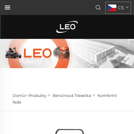
CS
>
>
Domů>
Produkty
Benzínová Trásečka
Komfortní
řada