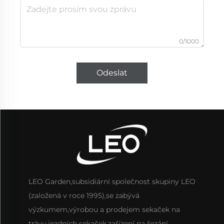
0/1000
Odeslat
LEO Garden,subsidiární společnost skupiny LEO
(založená v roce 1995),se zabývá
výzkumem,výrobou a prodejem sekaček na
trávu,jezdních sekaček,zařízení na řezání