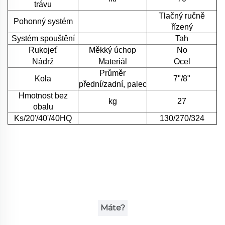
trávu
Tlačný ručně
Pohonný systém
řízený
Systém spouštění
Tah
Rukojeť
Měkký úchop
No
Nádrž
Materiál
Ocel
Průměr
Kola
7"/8"
přední/zadní, palec
Hmotnost bez
kg
27
obalu
Ks/20'/40'/40HQ
130/270/324
Máte?