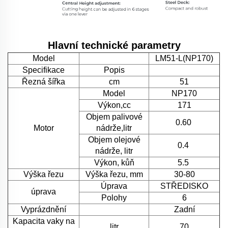
Hlavní technické parametry
Model
LM51-L(NP170)
Specifikace
Popis
Řezná šířka
cm
51
Model
NP170
Výkon,cc
171
Objem palivové
0.60
Motor
nádrže,litr
Objem olejové
0.4
nádrže, litr
Výkon, kůň
5.5
Výška řezu
Výška řezu, mm
30-80
Úprava
STŘEDISKO
úprava
Polohy
6
Vyprázdnění
Zadní
Kapacita vaky na
litr
70