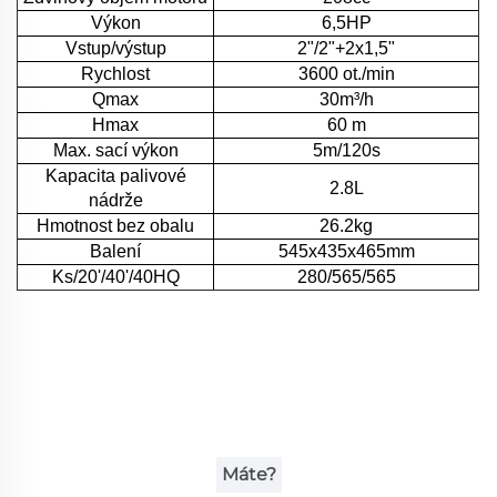
Výkon
6,5HP
Vstup/výstup
2"/2"+2x1,5"
Rychlost
3600 ot./min
Qmax
30m³/h
Hmax
60 m
Max. sací výkon
5m/120s
Kapacita palivové
2.8L
nádrže
Hmotnost bez obalu
26.2kg
Balení
545x435x465mm
Ks/20'/40'/40HQ
280/565/565
Máte?