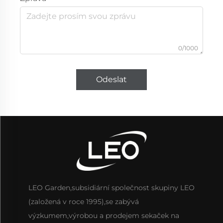
0/1000
Odeslat
LEO Garden,subsidiární společnost skupiny LEO
(založená v roce 1995),se zabývá
výzkumem,výrobou a prodejem sekaček na