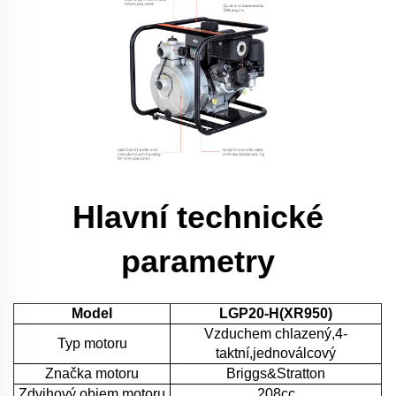
Hlavní technické
parametry
Model
LGP20-H(XR950)
Vzduchem chlazený,4-
Typ motoru
taktní,jednoválcový
Značka motoru
Briggs&Stratton
Zdvihový objem motoru
208cc