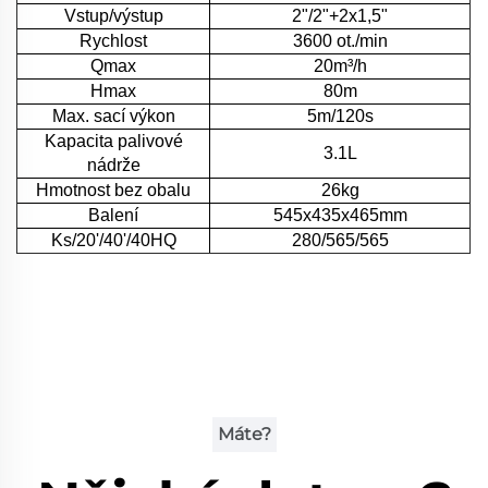
Vstup/výstup
2"/2"+2x1,5"
Rychlost
3600 ot./min
Qmax
20m³/h
Hmax
80m
Max. sací výkon
5m/120s
Kapacita palivové
3.1L
nádrže
Hmotnost bez obalu
26kg
Balení
545x435x465mm
Ks/20'/40'/40HQ
280/565/565
Máte?