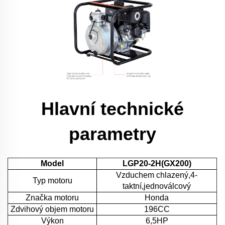
Hlavní technické
parametry
Model
LGP20-2H(GX200)
Vzduchem chlazený,4-
Typ motoru
taktní,jednoválcový
Značka motoru
Honda
Zdvihový objem motoru
196CC
Výkon
6,5HP