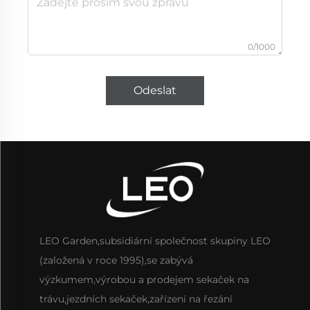
0/1000
Odeslat
LEO Garden,subsidiární společnost skupiny LEO
(založená v roce 1995),se zabývá
výzkumem,výrobou a prodejem sekaček na
trávu,jezdních sekaček,zařízení na řezání