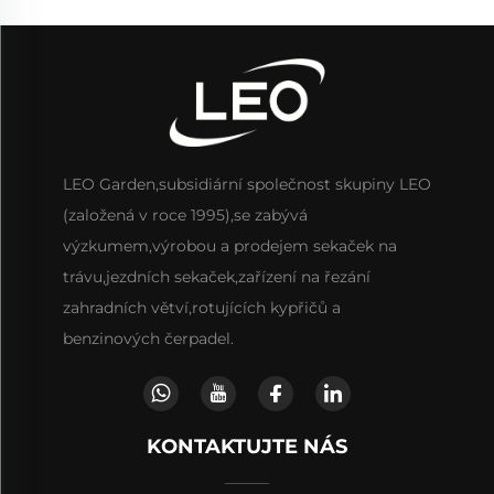
LEO Garden,subsidiární společnost skupiny LEO
(založená v roce 1995),se zabývá
výzkumem,výrobou a prodejem sekaček na
trávu,jezdních sekaček,zařízení na řezání
zahradních větví,rotujících kypřičů a
benzinových čerpadel.
KONTAKTUJTE NÁS