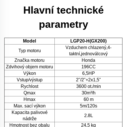
Hlavní technické
parametry
Model
LGP20-H(GX200)
Vzduchem chlazený,4-
Typ motoru
taktní,jednoválcový
Značka motoru
Honda
Zdvihový objem motoru
196CC
Výkon
6,5HP
Vstup/výstup
2"/2"+2x1,5"
Rychlost
3600 ot./min
Qmax
30m³/h
Hmax
60 m
Max. sací výkon
5m/120s
Kapacita palivové
2.8L
nádrže
Hmotnost bez obalu
24,5 kg