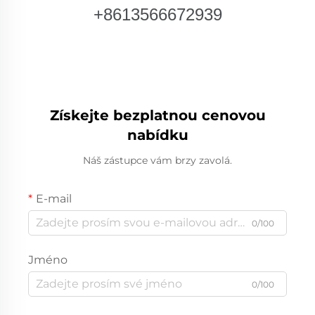
+8613566672939
Získejte bezplatnou cenovou
nabídku
Náš zástupce vám brzy zavolá.
E-mail
0/100
Jméno
0/100