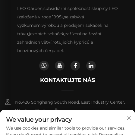
LEO Garden,subsidiární společnost skupiny LEO
(založená v roce 1995),se zabývá
výzkumem,výrobou a prodejem sekaček na
trávu,jezdních sekaček,zařízení na řezání
zahradních větví,rotujících kypřičů a
benzinových čerpadel.
KONTAKTUJTE NÁS
No.426 Songhang South Road, East Industry Center,
Wenling, Zhejiang,Čína
We value your privacy
+86-13566672939
We use cookies and similar tools to provide our services.
If you don't want to accept all cookies, click Personalize