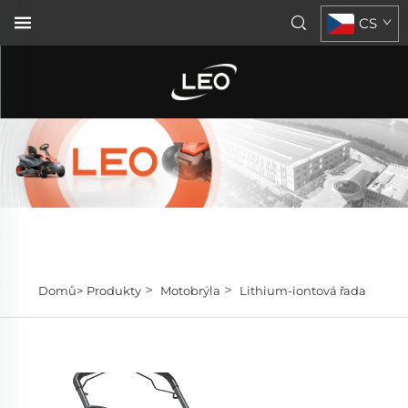
CS
>
>
Domů>
Produkty
Motobrýla
Lithium-iontová řada