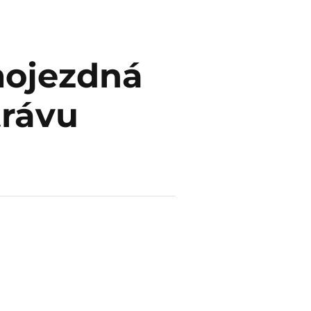
mojezdná
trávu