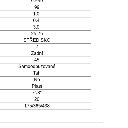
GP99
99
1.0
0.4
3.0
25-75
STŘEDISKO
7
Zadní
45
Samoodpuzované
Tah
No
Plast
7"/8"
20
175/365/438