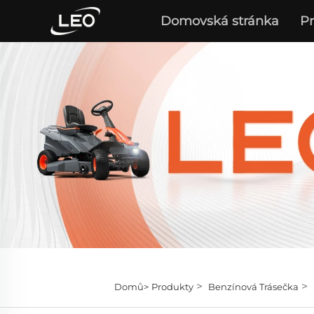
Domovská stránka
P
>
>
Domů>
Produkty
Benzínová Trásečka