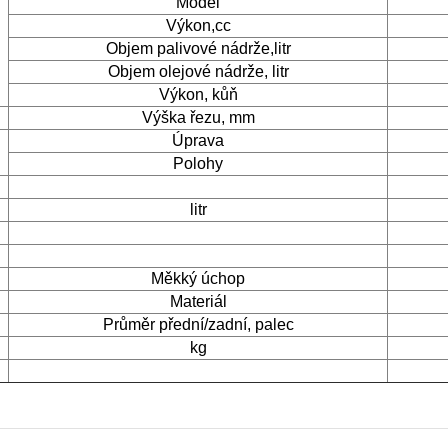
Model
Výkon,cc
Objem palivové nádrže,litr
Objem olejové nádrže, litr
Výkon, kůň
Výška řezu, mm
Úprava
Polohy
litr
Měkký úchop
Materiál
Průměr přední/zadní, palec
kg