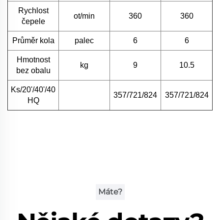
Rychlost
ot/min
360
360
čepele
Průměr kola
palec
6
6
Hmotnost
kg
9
10.5
bez obalu
Ks/20'/40'/40
357/721/824
357/721/824
HQ
Máte?