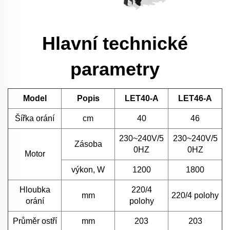
Hlavní technické
parametry
Model
Popis
LET40-A
LET46-A
Šířka orání
cm
40
46
230~240V/5
230~240V/5
Zásoba
0HZ
0HZ
Motor
výkon, W
1200
1800
Hloubka
220/4
mm
220/4 polohy
orání
polohy
Průměr ostří
mm
203
203