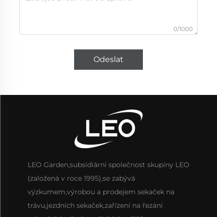
0/1000
Odeslat
LEO Garden,subsidiární společnost skupiny LEO
(založená v roce 1995),se zabývá
výzkumem,výrobou a prodejem sekaček na
trávu,jezdních sekaček,zařízení na řezání