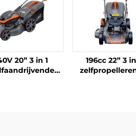
40V 20” 3 in 1
196cc 22” 3 in
lfaandrijvende
zelfpropellere
lithium-ionen
grasmaaier LM
maaier LM51ZLi-
2L(V200)
2L