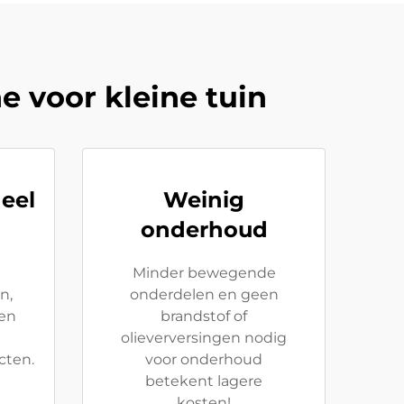
 voor kleine tuin
neel
Weinig
onderhoud
Minder bewegende
n,
onderdelen en geen
en
brandstof of
olieverversingen nodig
cten.
voor onderhoud
betekent lagere
kosten!