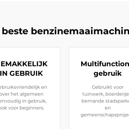
 beste benzinemaaimachine
EMAKKELIJK
Multifunctio
IN GEBRUIK
gebruik
ebruiksvriendelijk en
Gebruikt voor
over het algemeen
tuinwerk, boerderije
envoudig in gebruik,
bemande stadspark
ook voor beginners.
en
gemeenschapsproje