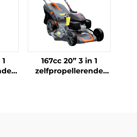
 1
167cc 20” 3 in 1
nde
zelfpropellerende
56Z-
grasmaaier
aangedreven door
Honda-motor LM51Z-
2L(GCV170)