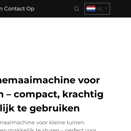
 Contact Op
NL
nemaaimachine voor
n – compact, krachtig
ijk te gebruiken
maaimachine voor kleine tuinen.
en makkelijk te sturen – perfect voor