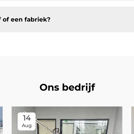
f of een fabriek?
Ons bedrijf
14
Aug