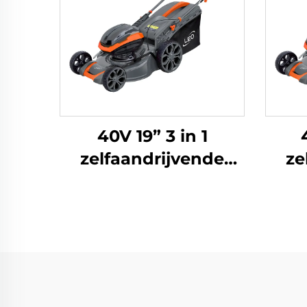
40V 19” 3 in 1
zelfaandrijvende
ze
lithium-ionen
grasmaaier LM48ZLi-
gras
2L