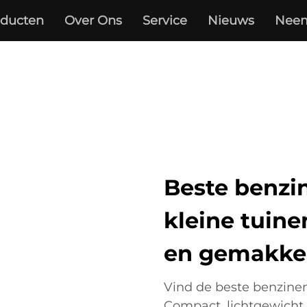
oducten
Over Ons
Service
Nieuws
Neem
Beste benzi
kleine tuine
en gemakkel
Vind de beste benzine
Compact, lichtgewicht 