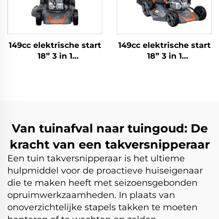
149cc elektrische start
149cc elektrische start
18” 3 in 1
18” 3 in 1
zelfpropellerende
zelfaandrijvende
grasmaaier LM46Z-
grasmaaier LM46Ze-
2Ld(NP150E)
2L(NP150E)
Van tuinafval naar tuingoud: De
kracht van een takversnipperaar
Een tuin takversnipperaar is het ultieme
hulpmiddel voor de proactieve huiseigenaar
die te maken heeft met seizoensgebonden
opruimwerkzaamheden. In plaats van
onoverzichtelijke stapels takken te moeten