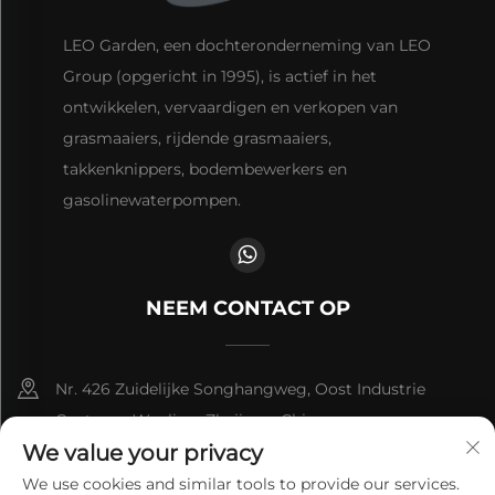
LEO Garden, een dochteronderneming van LEO
Group (opgericht in 1995), is actief in het
ontwikkelen, vervaardigen en verkopen van
grasmaaiers, rijdende grasmaaiers,
takkenknippers, bodembewerkers en
gasolinewaterpompen.
NEEM CONTACT OP
Nr. 426 Zuidelijke Songhangweg, Oost Industrie
Centrum, Wenling, Zhejiang, China
We value your privacy
+86-13566672939
We use cookies and similar tools to provide our services.