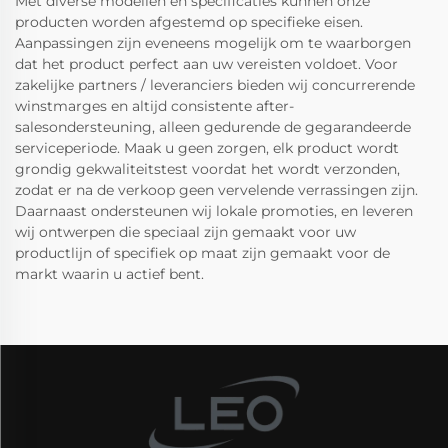
Met diverse modellen en specificaties kunnen onze
producten worden afgestemd op specifieke eisen.
Aanpassingen zijn eveneens mogelijk om te waarborgen
dat het product perfect aan uw vereisten voldoet. Voor
zakelijke partners / leveranciers bieden wij concurrerende
winstmarges en altijd consistente after-
salesondersteuning, alleen gedurende de gegarandeerde
serviceperiode. Maak u geen zorgen, elk product wordt
grondig gekwaliteitstest voordat het wordt verzonden,
zodat er na de verkoop geen vervelende verrassingen zijn.
Daarnaast ondersteunen wij lokale promoties, en leveren
wij ontwerpen die speciaal zijn gemaakt voor uw
productlijn of specifiek op maat zijn gemaakt voor de
markt waarin u actief bent.