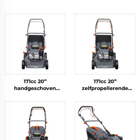
171cc 20”
171cc 20”
handgeschoven
zelfpropellerende
grasmaaier LM51-
grasmaaier LM51Z-
L(NP170)
L(NP170)