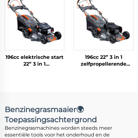
2L(GCV170)
196cc elektrische start
196cc 22” 3 in 1
22” 3 in 1
zelfpropellerende
zelfaangedreven
grasmaaier met
grasmaaier met
variabele rijsnelheden
variabele rijsnelheden
LM56Z-2L-P(V200)
LM56Ze-2L-
P(XP200AE)
Benzinegrasmaaier🌍
Toepassingsachtergrond
Benzinegrasmachines worden steeds meer
essentiële tools voor het onderhoud en de