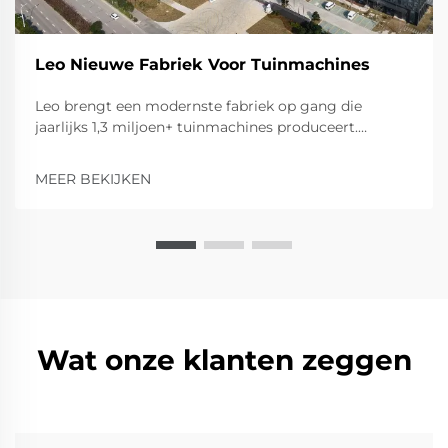
Leo Nieuwe Fabriek Voor Tuinmachines
Leo brengt een modernste fabriek op gang die
jaarlijks 1,3 miljoen+ tuinmachines produceert.
Ontdek de uitgebreide productiecapaciteit voor
rijdende grasmaaiers, ploegen, versnipperaars en
MEER BEKIJKEN
meer. Neem kennis van onze geavanceerde
productiecapaciteiten.
Wat onze klanten zeggen