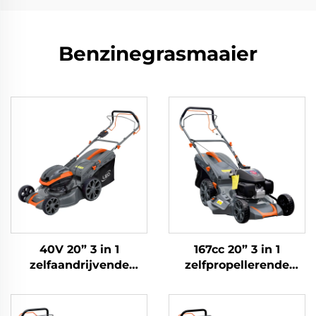
Benzinegrasmaaier
40V 20” 3 in 1
167cc 20” 3 in 1
zelfaandrijvende
zelfpropellerende
lithium-ionen
grasmaaier
grasmaaier LM51ZLi-2L
aangedreven door
Honda-motor LM51Z-