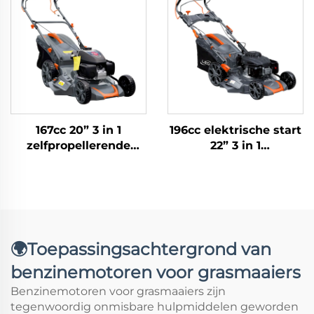
167cc 20” 3 in 1
196cc elektrische start
zelfpropellerende
22” 3 in 1
grasmaaier
zelfpropellerende
aangedreven door
grasmaaier met
Honda-motor LM51Z-
variabele rijsnelheden
2L(GCV170)
LM56Ze-2L-P(V200)
🌍Toepassingsachtergrond van
benzinemotoren voor grasmaaiers
Benzinemotoren voor grasmaaiers zijn
tegenwoordig onmisbare hulpmiddelen geworden