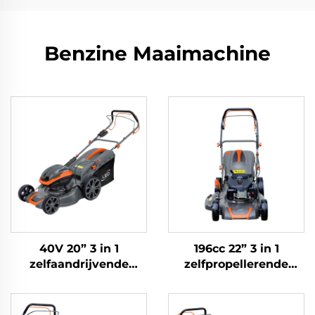
Benzine Maaimachine
40V 20” 3 in 1
196cc 22” 3 in 1
zelfaandrijvende
zelfpropellerende
lithium-ionen
grasmaaier LM56Z-
grasmaaier LM51ZLi-2L
2L(V200)