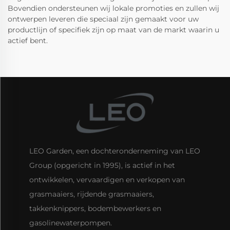
Bovendien ondersteunen wij lokale promoties en zullen wij
ontwerpen leveren die speciaal zijn gemaakt voor uw
productlijn of specifiek zijn op maat van de markt waarin u
actief bent.
LEO Garden, een dochteronderneming van LEO
Group (opgericht in 1995), is actief in het
ontwikkelen, vervaardigen en verkopen van
grasmaaiers, rijdende grasmaaiers,
takkenknippers, bodembewerkers en
gasolinewaterpompen.