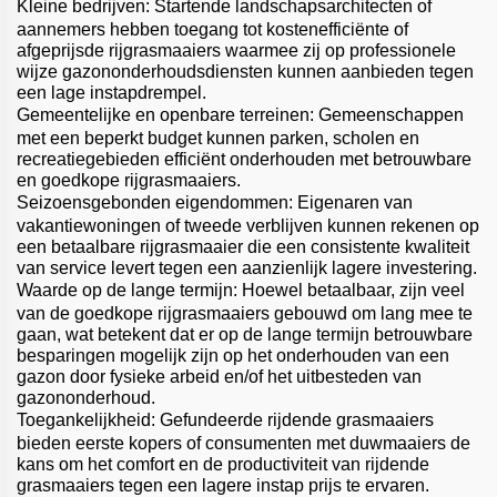
Kleine bedrijven: Startende landschapsarchitecten of
aannemers hebben toegang tot kostenefficiënte of
afgeprijsde rijgrasmaaiers waarmee zij op professionele
wijze gazononderhoudsdiensten kunnen aanbieden tegen
een lage instapdrempel.
Gemeentelijke en openbare terreinen: Gemeenschappen
met een beperkt budget kunnen parken, scholen en
recreatiegebieden efficiënt onderhouden met betrouwbare
en goedkope rijgrasmaaiers.
Seizoensgebonden eigendommen: Eigenaren van
vakantiewoningen of tweede verblijven kunnen rekenen op
een betaalbare rijgrasmaaier die een consistente kwaliteit
van service levert tegen een aanzienlijk lagere investering.
Waarde op de lange termijn: Hoewel betaalbaar, zijn veel
van de goedkope rijgrasmaaiers gebouwd om lang mee te
gaan, wat betekent dat er op de lange termijn betrouwbare
besparingen mogelijk zijn op het onderhouden van een
gazon door fysieke arbeid en/of het uitbesteden van
gazononderhoud.
Toegankelijkheid: Gefundeerde rijdende grasmaaiers
bieden eerste kopers of consumenten met duwmaaiers de
kans om het comfort en de productiviteit van rijdende
grasmaaiers tegen een lagere instap prijs te ervaren.