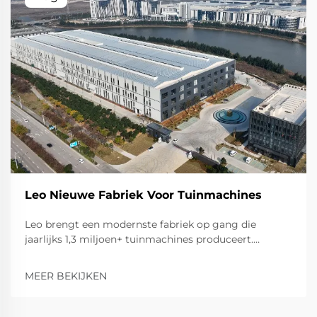
Leo Nieuwe Fabriek Voor Tuinmachines
Leo brengt een modernste fabriek op gang die
jaarlijks 1,3 miljoen+ tuinmachines produceert.
Ontdek de uitgebreide productiecapaciteit voor
rijdende grasmaaiers, ploegen, versnipperaars en
MEER BEKIJKEN
meer. Neem kennis van onze geavanceerde
productiecapaciteiten.