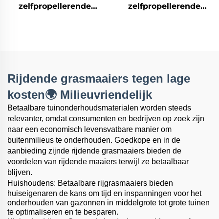
zelfpropellerende
zelfpropellerende
grasmaaier LM56Z-
grasmaaier
2L(V200)
aangedreven door
Honda-motor LM51Z-
2L(GCV170)
Rijdende grasmaaiers tegen lage
kosten🌍 Milieuvriendelijk
Betaalbare tuinonderhoudsmaterialen worden steeds
relevanter, omdat consumenten en bedrijven op zoek zijn
naar een economisch levensvatbare manier om
buitenmilieus te onderhouden. Goedkope en in de
aanbieding zijnde rijdende grasmaaiers bieden de
voordelen van rijdende maaiers terwijl ze betaalbaar
blijven.
Huishoudens: Betaalbare rijgrasmaaiers bieden
huiseigenaren de kans om tijd en inspanningen voor het
onderhouden van gazonnen in middelgrote tot grote tuinen
te optimaliseren en te besparen.