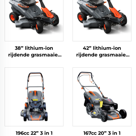
38” lithium-ion
42” lithium-ion
rijdende grasmaaier
rijdende grasmaaier
LRM38Li
LRM38Li
196cc 22” 3 in 1
167cc 20” 3 in 1