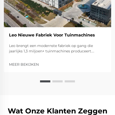
Leo Nieuwe Fabriek Voor Tuinmachines
Leo brengt een modernste fabriek op gang die
jaarlijks 1,3 miljoen+ tuinmachines produceert.
Ontdek de uitgebreide productiecapaciteit voor
rijdende grasmaaiers, ploegen, versnipperaars en
MEER BEKIJKEN
meer. Neem kennis van onze geavanceerde
productiecapaciteiten.
Wat Onze Klanten Zeggen