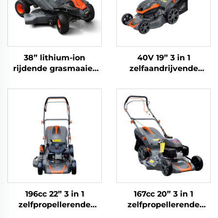
38” lithium-ion
40V 19” 3 in 1
rijdende grasmaaier
zelfaandrijvende
LRM38Li
lithium-ionen
grasmaaier LM48ZLi-
2L
196cc 22” 3 in 1
167cc 20” 3 in 1
zelfpropellerende
zelfpropellerende
grasmaaier LM56Z-
grasmaaier