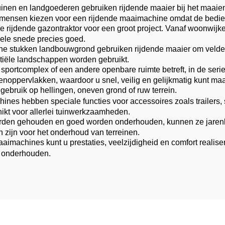
inen en landgoederen gebruiken rijdende maaier bij het maaien
eel mensen kiezen voor een rijdende maaimachine omdat de bedie
rijdende gazontraktor voor een groot project. Vanaf woonwijken
onele snede precies goed.
ine stukken landbouwgrond gebruiken rijdende maaier om veld
tiële landschappen worden gebruikt.
 sportcomplex of een andere openbare ruimte betreft, in de seri
enoppervlakken, waardoor u snel, veilig en gelijkmatig kunt ma
 gebruik op hellingen, oneven grond of ruw terrein.
nes hebben speciale functies voor accessoires zoals trailers,
chikt voor allerlei tuinwerkzaamheden.
rden gehouden en goed worden onderhouden, kunnen ze jarenla
 zijn voor het onderhoud van terreinen.
imachines kunt u prestaties, veelzijdigheid en comfort realise
t onderhouden.