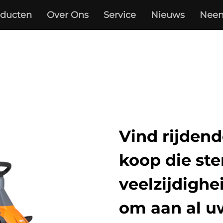
oducten
Over Ons
Service
Nieuws
Neem
Vind rijdend
koop die st
veelzijdighe
om aan al uw