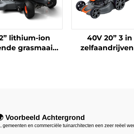
2” lithium-ion
40V 20” 3 in 
dende grasmaaier
zelfaandrijve
LRM38Li
lithium-ione
grasmaaier LM5
2L
🌍 Voorbeeld Achtergrond
, gemeenten en commerciële tuinarchitecten een zeer reëel wer