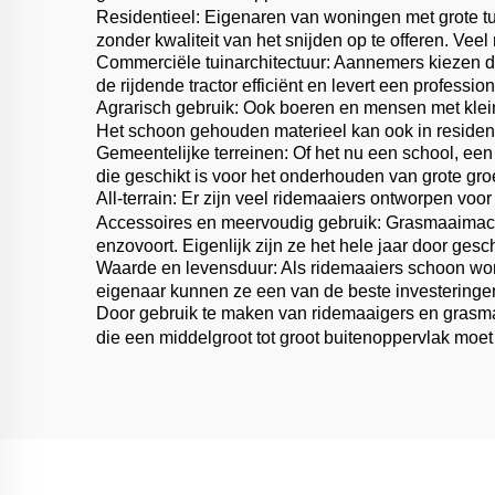
Residentieel: Eigenaren van woningen met grote tu
zonder kwaliteit van het snijden op te offeren. V
Commerciële tuinarchitectuur: Aannemers kiezen de 
de rijdende tractor efficiënt en levert een professi
Agrarisch gebruik: Ook boeren en mensen met kle
Het schoon gehouden materieel kan ook in residen
Gemeentelijke terreinen: Of het nu een school, een
die geschikt is voor het onderhouden van grote gro
All-terrain: Er zijn veel ridemaaiers ontworpen voor
Accessoires en meervoudig gebruik: Grasmaaimachi
enzovoort. Eigenlijk zijn ze het hele jaar door ges
Waarde en levensduur: Als ridemaaiers schoon wo
eigenaar kunnen ze een van de beste investeringen
Door gebruik te maken van ridemaaigers en grasmaa
die een middelgroot tot groot buitenoppervlak moe