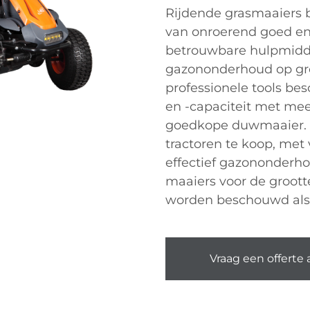
Rijdende grasmaaiers b
van onroerend goed e
betrouwbare hulpmidd
gazononderhoud op gro
professionele tools bes
en -capaciteit met mee
goedkope duwmaaier. Er
tractoren te koop, met 
effectief gazononderho
maaiers voor de groott
worden beschouwd als 
Vraag een offerte 