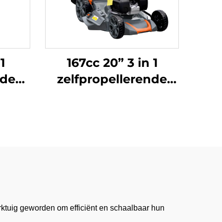
1
167cc 20” 3 in 1
nde
zelfpropellerende
n
grasmaaier
1ZLi-
aangedreven door
Honda-motor LM51Z-
2L(GCV170)
ktuig geworden om efficiënt en schaalbaar hun