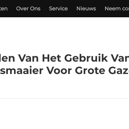
ten
Over Ons
Service
Nieuws
Neem con
len Van Het Gebruik Va
smaaier Voor Grote Ga