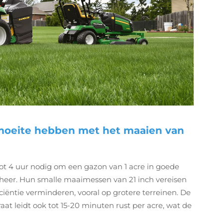
oeite hebben met het maaien van
t 4 uur nodig om een gazon van 1 acre in goede
eheer. Hun smalle maaimessen van 21 inch vereisen
iëntie verminderen, vooral op grotere terreinen. De
at leidt ook tot 15-20 minuten rust per acre, wat de