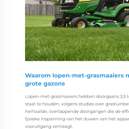
Waarom lopen-met-grasmaaiers m
grote gazons
Lopen-met-grasmaaiers hebben doorgaans 3,5 to
staat te houden, volgens studies over grastuinb
herhaalde, overlappende doorgangen die de effic
fysieke inspanning van het duwen van het appara
vooruitgang vertraagt.