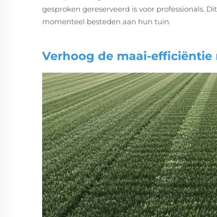
gesproken gereserveerd is voor professionals. Di
momenteel besteden aan hun tuin.
Verhoog de maai-efficiënti