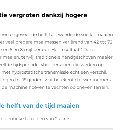
tie vergroten dankzij hogere
en ongeveer de helft tot tweederde sneller maaien
et veel bredere maaimessen variërend van 42 tot 72
en 5 en 8 mijl per uur. Het resultaat? Deze
r maaien, terwijl traditionele handgeschoven maaier
zelfde tijdsperiode. Voor personen die werken op
et hydrostatische transmissie echt een verschil.
ellingen tot 15 graden, wat betekent dat werknemers
n de machine hoeven te vechten op oneven terrein.
de helft van de tijd maaien
 identieke terreinen van 2 acres: