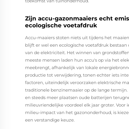
toekomst van tuinonderhoud.
Zijn accu-gazonmaaiers echt emiss
ecologische voetafdruk
Accu-maaiers stoten niets uit tijdens het maaien 
blijft er wel een ecologische voetafdruk bestaan
van de elektriciteit. Het winnen van grondstoffen
meeste mensen laden hun accu's op via het elektr
meebrengt, afhankelijk van lokale energiebronn
productie tot verwijdering, tonen echter iets in
factoren, uiteindelijk veroorzaken elektrische 
traditionele benzinemaaier op de lange termijn. 
en steeds meer plaatsen oude batterijen terugne
milieuvriendelijke voordeel elk jaar groter. Voo
milieu-impact van het gazononderhoud, is kieze
een verstandige keuze.