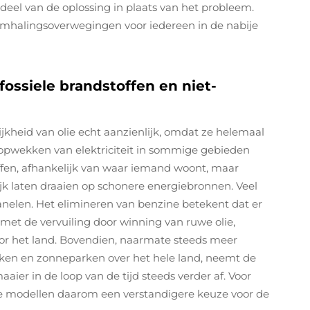
eel van de oplossing in plaats van het probleem.
emhalingsoverwegingen voor iedereen in de nabije
ossiele brandstoffen en niet-
heid van olie echt aanzienlijk, omdat ze helemaal
opwekken van elektriciteit in sommige gebieden
offen, afhankelijk van waar iemand woont, maar
 laten draaien op schonere energiebronnen. Veel
nelen. Het elimineren van benzine betekent dat er
et de vervuiling door winning van ruwe olie,
oor het land. Bovendien, naarmate steeds meer
rken en zonneparken over het hele land, neemt de
ier in de loop van de tijd steeds verder af. Voor
che modellen daarom een verstandigere keuze voor de