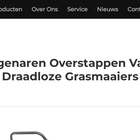
oducten
Over Ons
Service
Nieuws
Con
enaren Overstappen V
Draadloze Grasmaaiers