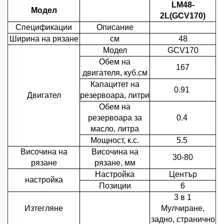
LM48-
Модел
2L(GCV170)
Спецификации
Описание
Ширина на рязане
см
48
Модел
GCV170
Обем на
167
двигателя, куб.см
Капацитет на
0.91
Двигател
резервоара, литри
Обем на
резервоара за
0.4
масло, литра
Мощност, к.с.
5.5
Височина на
Височина на
30-80
рязане
рязане, мм
Настройка
Център
настройка
Позиции
6
3 в 1
Изтегляне
Мулчиране,
задно, странично