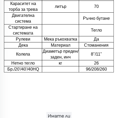
Кapacитeт на
литър
70
торбa за трева
Двигателна
Ръчно бутане
система
Стартиране на
Тегло
системата
Рулеви
Мека ръкохватка
Да
Дека
Материал
Стоманения
Диаметър преден/
Колела
8"/11"
заден, инч
Нетно тегло
кг
26
Бр./20'/40'/40HQ
96/208/260
Имате ли