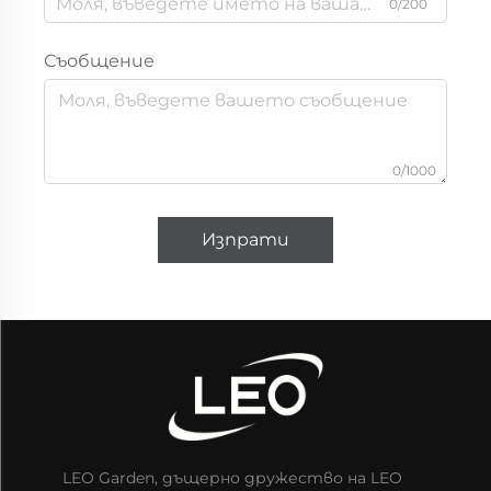
0/200
Съобщение
0/1000
Изпрати
LEO Garden, дъщерно дружество на LEO