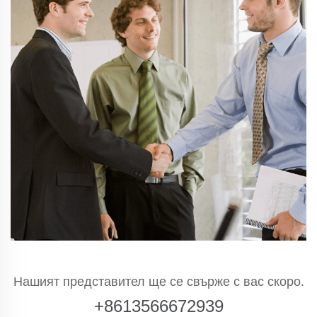
Нашият представител ще се свърже с вас скоро.
+8613566672939