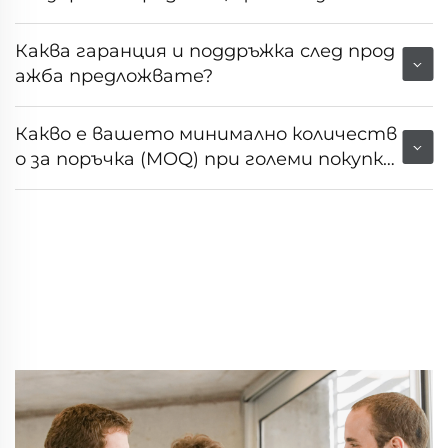
ия на пазара или клиента?
Каква гаранция и поддръжка след прод
ажба предложвате?
Какво е вашето минимално количеств
о за поръчка (MOQ) при големи покупк
и?