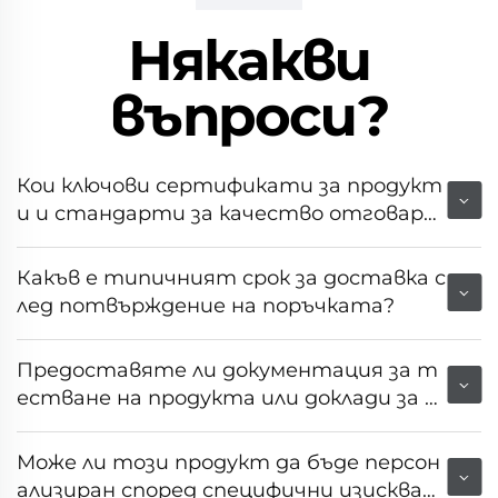
Някакви
въпроси?
Кои ключови сертификати за продукт
и и стандарти за качество отговаря
т на това оборудване?
Какъв е типичният срок за доставка с
лед потвърждение на поръчката?
Предоставяте ли документация за т
естване на продукта или доклади за н
еговата производителност?
Може ли този продукт да бъде персон
ализиран според специфични изискван