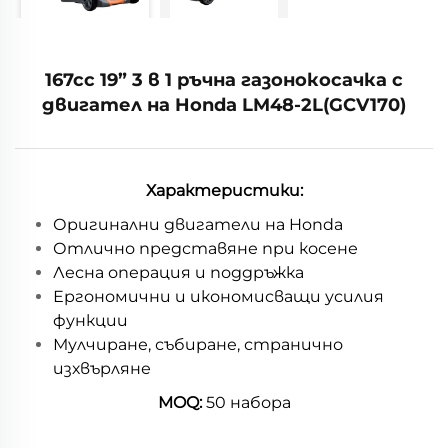
167cc 19” 3 в 1 ръчна газонокосачка с
двигател на Honda LM48-2L(GCV170)
Характеристики:
Оригинални двигатели на Honda
Отлично представяне при косене
Лесна операция и поддръжка
Ергономични и икономисващи усилия
функции
Мулчиране, събиране, странично
изхвърляне
MOQ:
50 набора