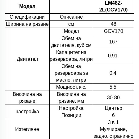
LM48Z-
Модел
2L(GCV170)
Спецификации
Описание
Ширина на рязане
см
48
Модел
GCV170
Обем на
167
двигателя, куб.см
Капацитет на
0.91
Двигател
резервоара, литри
Обем на
резервоара за
0.4
масло, литра
Мощност, к.с.
5.5
Височина на
Височина на
30-80
рязане
рязане, мм
Настройка
Център
настройка
Позиции
6
3 в 1
Изтегляне
Мулчиране,
задно, странично