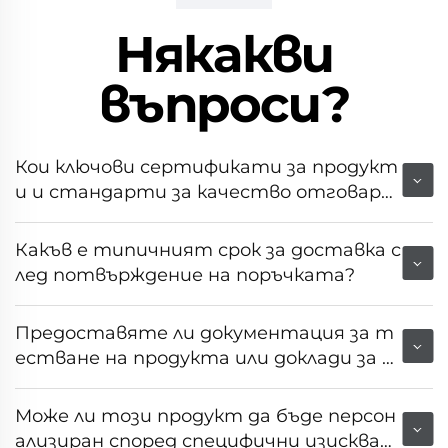
Някакви
въпроси?
Кои ключови сертификати за продукт
и и стандарти за качество отговаря
т на това оборудване?
Какъв е типичният срок за доставка с
лед потвърждение на поръчката?
Предоставяте ли документация за т
естване на продукта или доклади за н
еговата производителност?
Може ли този продукт да бъде персон
ализиран според специфични изискван