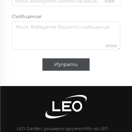
0/200
Съобщение
0/1000
Изпрати
LEO Garden, дъщерно дружество на LEO