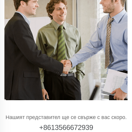
Нашият представител ще се свърже с вас скоро.
+8613566672939