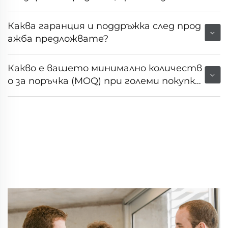
ия на пазара или клиента?
Каква гаранция и поддръжка след прод
ажба предложвате?
Какво е вашето минимално количеств
о за поръчка (MOQ) при големи покупк
и?