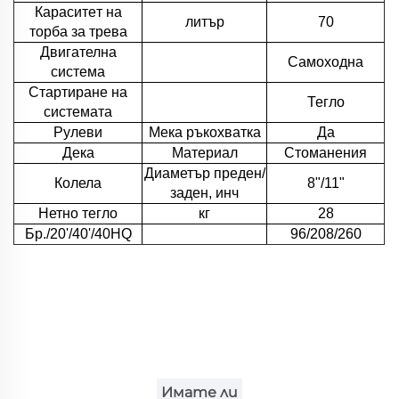
Кapacитeт на
литър
70
торбa за трева
Двигателна
Самоходна
система
Стартиране на
Тегло
системата
Рулеви
Мека ръкохватка
Да
Дека
Материал
Стоманения
Диаметър преден/
Колела
8"/11"
заден, инч
Нетно тегло
кг
28
Бр./20'/40'/40HQ
96/208/260
Имате ли