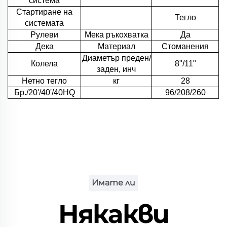
система
Стартиране на
Тегло
системата
Рулеви
Мека ръкохватка
Да
Дека
Материал
Стоманения
Диаметър преден/
Колела
8"/11"
заден, инч
Нетно тегло
кг
28
Бр./20'/40'/40HQ
96/208/260
Имате ли
Някакви