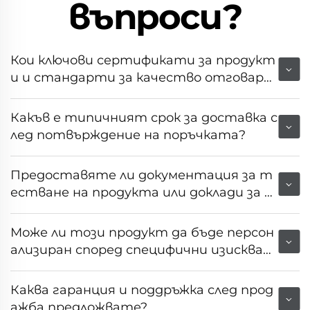
въпроси?
Кои ключови сертификати за продукт
и и стандарти за качество отговаря
т на това оборудване?
Какъв е типичният срок за доставка с
лед потвърждение на поръчката?
Предоставяте ли документация за т
естване на продукта или доклади за н
еговата производителност?
Може ли този продукт да бъде персон
ализиран според специфични изискван
ия на пазара или клиента?
Каква гаранция и поддръжка след прод
ажба предложвате?