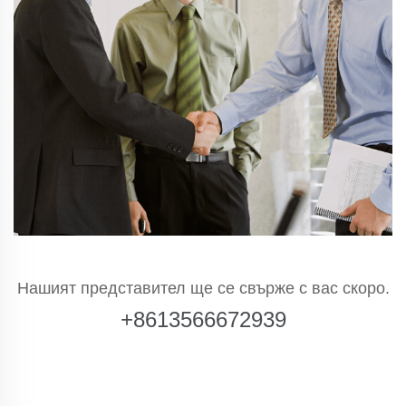
Нашият представител ще се свърже с вас скоро.
+8613566672939