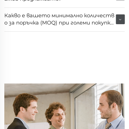
Какво е вашето минимално количеств
о за поръчка (MOQ) при големи покупк
и?