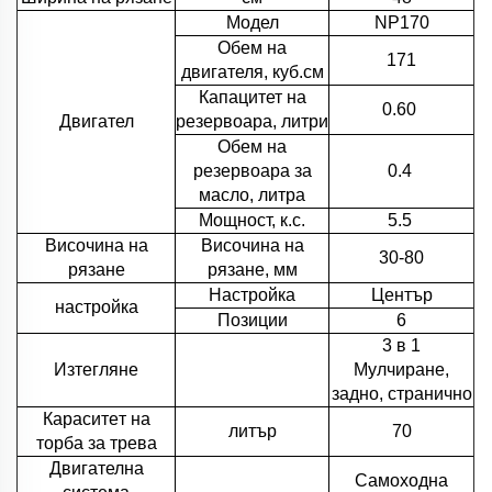
Модел
NP170
Обем на
171
двигателя, куб.см
Капацитет на
0.60
Двигател
резервоара, литри
Обем на
резервоара за
0.4
масло, литра
Мощност, к.с.
5.5
Височина на
Височина на
30-80
рязане
рязане, мм
Настройка
Център
настройка
Позиции
6
3 в 1
Изтегляне
Мулчиране,
задно, странично
Кapacитeт на
литър
70
торбa за трева
Двигателна
Самоходна