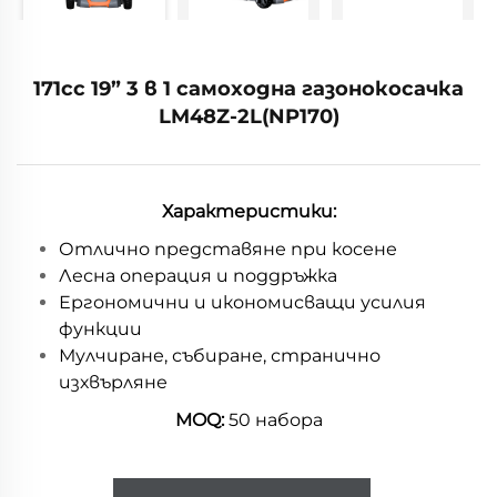
171cc 19” 3 в 1 самоходна газонокосачка
LM48Z-2L(NP170)
Характеристики:
Отлично представяне при косене
Лесна операция и поддръжка
Ергономични и икономисващи усилия
функции
Мулчиране, събиране, странично
изхвърляне
MOQ:
50 набора