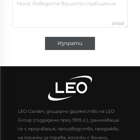
0/1000
Изпрати
LEO Garden, дъщерно дружество на LEO
Group (създадена през 1995 г.), занимаваща
се с проучвания, производство, продажби
на косачки за трева, косачки с волани,