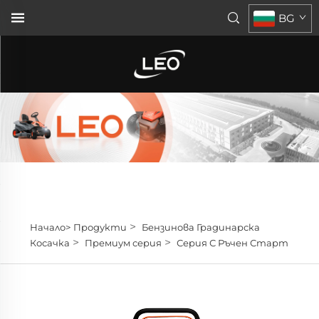
BG
>
Начало>
Продукти
Бензинова Градинарска
>
>
Косачка
Премиум серия
Серия С Ръчен Старт