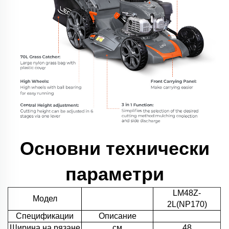
Основни технически
параметри
LM48Z-
Модел
2L(NP170)
Спецификации
Описание
Ширина на рязане
см
48