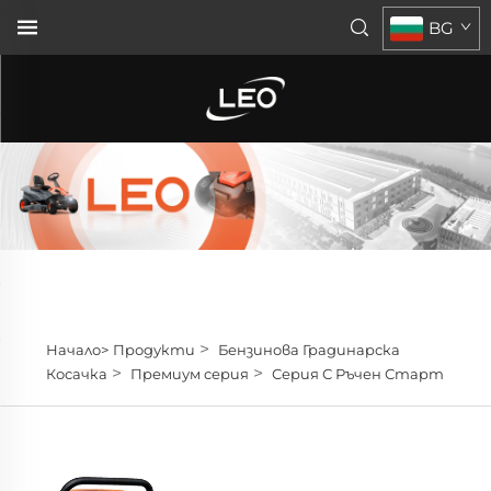
BG
>
Начало>
Продукти
Бензинова Градинарска
>
>
Косачка
Премиум серия
Серия С Ръчен Старт