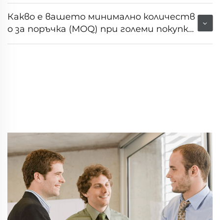
Какво е вашето минимално количеств
о за поръчка (MOQ) при големи покупк
и?