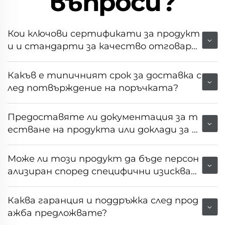
въпроси?
Кои ключови сертификати за продукт
и и стандарти за качество отговаря
т на това оборудване?
Какъв е типичният срок за доставка с
лед потвърждение на поръчката?
Предоставяте ли документация за т
естване на продукта или доклади за н
еговата производителност?
Може ли този продукт да бъде персон
ализиран според специфични изискван
ия на пазара или клиента?
Каква гаранция и поддръжка след прод
ажба предложвате?