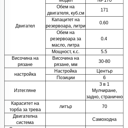
Модел
NP170
Обем на
171
двигателя, куб.см
Капацитет на
0.60
Двигател
резервоара, литри
Обем на
резервоара за
0.4
масло, литра
Мощност, к.с.
5.5
Височина на
Височина на
30-80
рязане
рязане, мм
Настройка
Център
настройка
Позиции
6
3 в 1
Изтегляне
Мулчиране,
задно, странично
Кapacитeт на
литър
70
торбa за трева
Двигателна
Самоходна
система