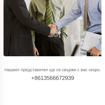
Нашият представител ще се свърже с вас скоро.
+8613566672939