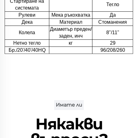
Стартиране на
Тегло
системата
Рулеви
Мека ръкохватка
Да
Дека
Материал
Стоманения
Диаметър преден/
Колела
8"/11"
заден, инч
Нетно тегло
кг
29
Бр./20'/40'/40HQ
96/208/260
Имате ли
Някакви