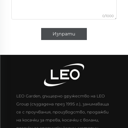
0/1000
Изпрати
LEO Garden, дъщерно дружество на LEO
Group (създадена през 1995 г.), занимаваща
се с проучвания, производство, продажби
на косачки за трева, косачки с волани,