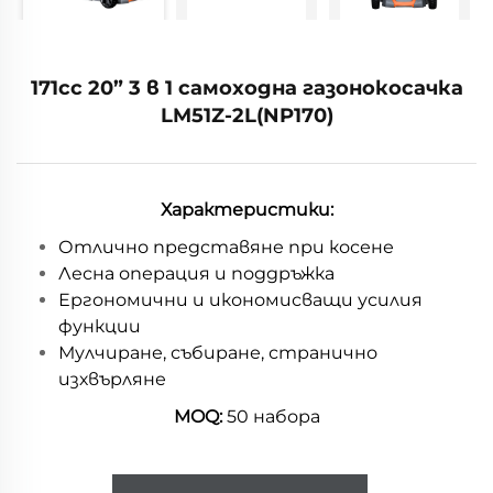
171cc 20” 3 в 1 самоходна газонокосачка
LM51Z-2L(NP170)
Характеристики:
Отлично представяне при косене
Лесна операция и поддръжка
Ергономични и икономисващи усилия
функции
Мулчиране, събиране, странично
изхвърляне
MOQ:
50 набора