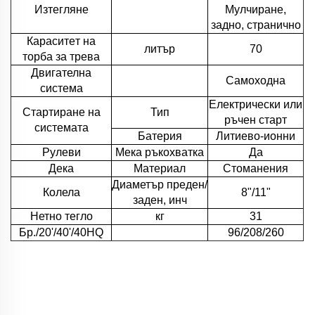
Изтегляне
Мулчиране,
задно, странично
Кapacитeт на
литър
70
торбa за трева
Двигателна
Самоходна
система
Електрически или
Стартиране на
Тип
ръчен старт
системата
Батерия
Литиево-ионни
Рулеви
Мека ръкохватка
Да
Дека
Материал
Стоманения
Диаметър преден/
Колела
8"/11"
заден, инч
Нетно тегло
кг
31
Бр./20'/40'/40HQ
96/208/260