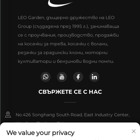
LEO Garden, дъщерно дружество на LEO
Group (създадена през 1995 г.), занимаваща
се с проучвания, производство, продажби
на косачки за трева, косачки с волани,
резачки за градински клони, моторни
култиватори и бензинови водни помпи.
СВЪРЖЕТЕ СЕ С НАС
No.426 Songhang South Road, East Industry Center,
Wenling, Zhejiang,China
We value your privacy
+86-13566672939