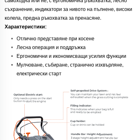
самоходна или не, с ергономична ръкохватка, лесно
съхранение, индикатори за нивото на пълнене, високи
колела, предна ръкохватка за пренасяне.
Характеристики:
Отлично представяне при косене
Лесна операция и поддръжка
Ергономични и икономисващи усилия функции
Мулчоване, събиране, странично изхвърляне,
електрически старт