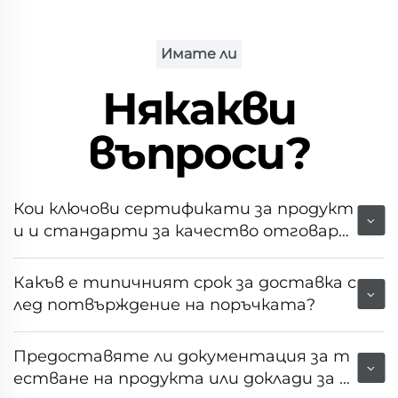
Имате ли
Някакви
въпроси?
Кои ключови сертификати за продукт
и и стандарти за качество отговаря
т на това оборудване?
Какъв е типичният срок за доставка с
лед потвърждение на поръчката?
Предоставяте ли документация за т
естване на продукта или доклади за н