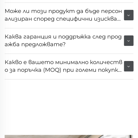
еговата производителност?
Може ли този продукт да бъде персон
ализиран според специфични изискван
ия на пазара или клиента?
Каква гаранция и поддръжка след прод
ажба предложвате?
Какво е вашето минимално количеств
о за поръчка (MOQ) при големи покупк
и?