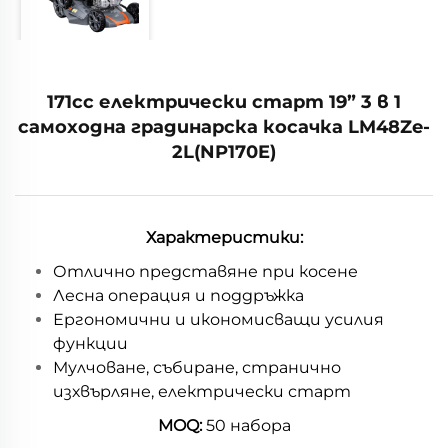
171cc електрически старт 19” 3 в 1
самоходна градинарска косачка LM48Ze-
2L(NP170E)
Характеристики:
Отлично представяне при косене
Лесна операция и поддръжка
Ергономични и икономисващи усилия
функции
Мулчоване, събиране, странично
изхвърляне, електрически старт
MOQ:
50 набора