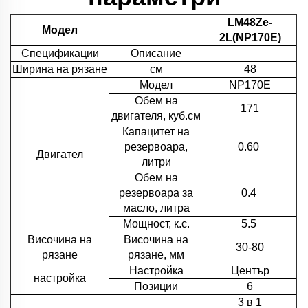
LM48Ze-
Модел
2L(NP170E)
Спецификации
Описание
Ширина на рязане
см
48
Модел
NP170E
Обем на
171
двигателя, куб.см
Капацитет на
резервоара,
0.60
Двигател
литри
Обем на
резервоара за
0.4
масло, литра
Мощност, к.с.
5.5
Височина на
Височина на
30-80
рязане
рязане, мм
Настройка
Център
настройка
Позиции
6
3 в 1