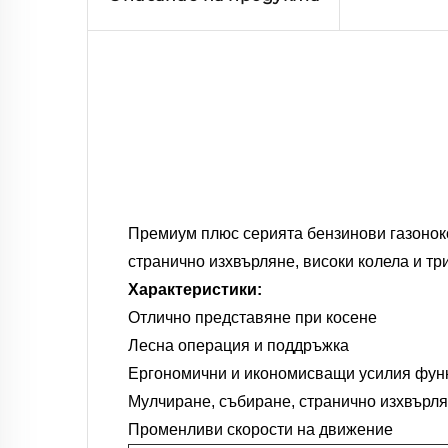
Премиум плюс серията бензинови газоноко
странично изхвърляне, високи колела и тр
Характеристики:
Отлично представяне при косене
Лесна операция и поддръжка
Ергономични и икономисващи усилия фун
Мулчиране, събиране, странично изхвърл
Променливи скорости на движение