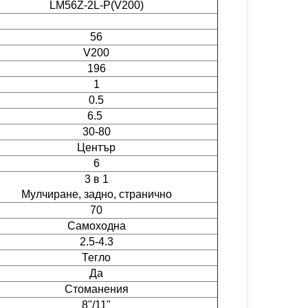
LM56Z-2L-P(V200)
56
V200
196
1
0.5
6.5
30-80
Център
6
3 в 1
Мулчиране, задно, странично
70
Самоходна
2.5-4.3
Тегло
Да
Стоманения
8"/11"