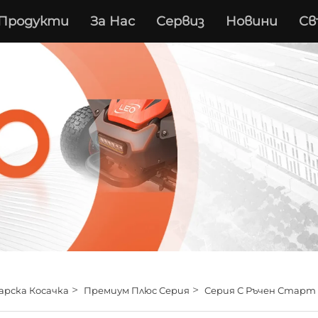
Продукти
За Нас
Сервиз
Новини
Св
>
>
арска Косачка
Премиум Плюс Серия
Серия С Ръчен Старт