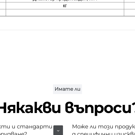
кг
Имате ли
Някакви въпроси
укти и стандарти
Може ли този продук
орудване?
д специфични изискв