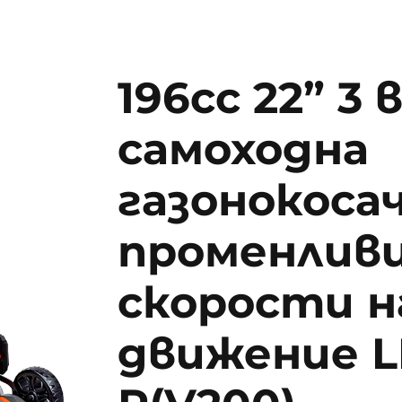
196cc 22” 3 в
самоходна
газонокосач
променлив
скорости н
движение L