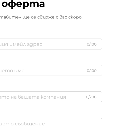
оферта
авител ще се свърже с вас скоро.
0/100
0/100
0/200