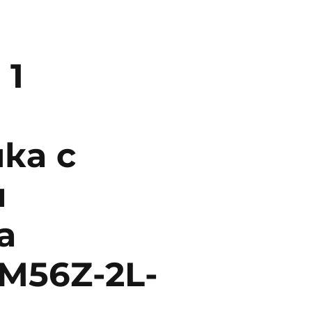
 1
ка с
и
а
M56Z-2L-