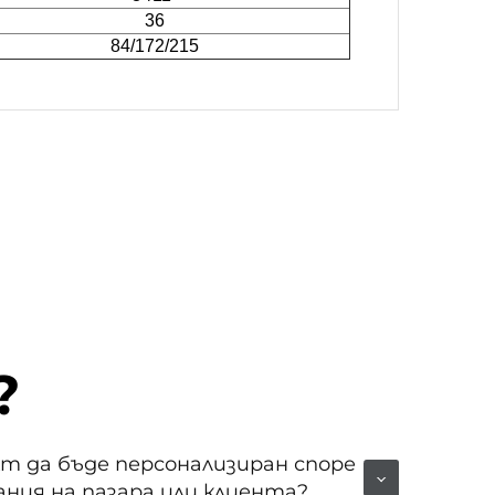
36
84/172/215
?
т да бъде персонализиран споре
ания на пазара или клиента?