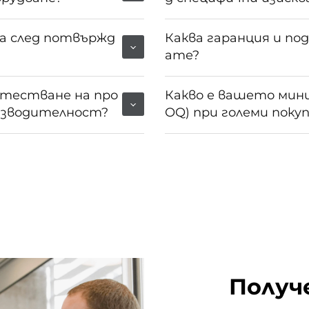
ка след потвържд
Каква гаранция и по
ате?
 тестване на про
Какво е вашето мини
оизводителност?
OQ) при големи поку
Получ