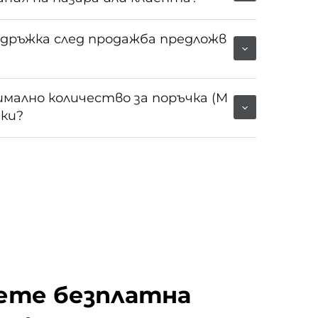
ддръжка след продажба предложв
мално количество за поръчка (M
пки?
ете безплатна