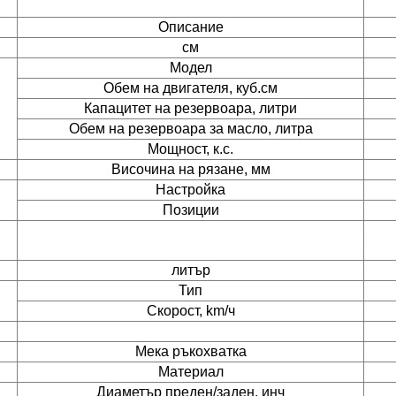
Описание
см
Модел
Обем на двигателя, куб.см
Капацитет на резервоара, литри
Обем на резервоара за масло, литра
Мощност, к.с.
Височина на рязане, мм
Настройка
Позиции
литър
Тип
Скорост, km/ч
Мека ръкохватка
Материал
Диаметър преден/заден, инч