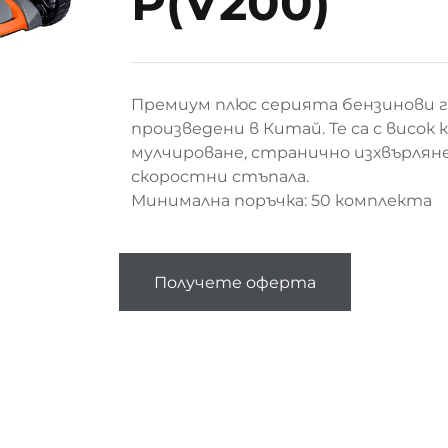
P(V200)
Премиум плюс серията бензинови г
произведени в Китай. Те са с висок
мулчироване, странично изхвърляне
скоростни стъпала.
Минимална поръчка: 50 комплекта
Получете оферта