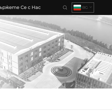
ържете Се с Нас
BG