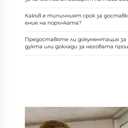
Какъв е типичният срок за достав
ение на поръчката?
Предоставяте ли документация за
дукта или доклади за неговата пр