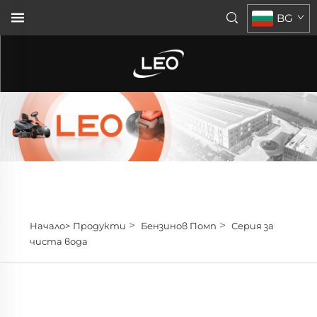
BG
>
>
Начало>
Продукти
Бензинов Помп
Серия за
чиста вода