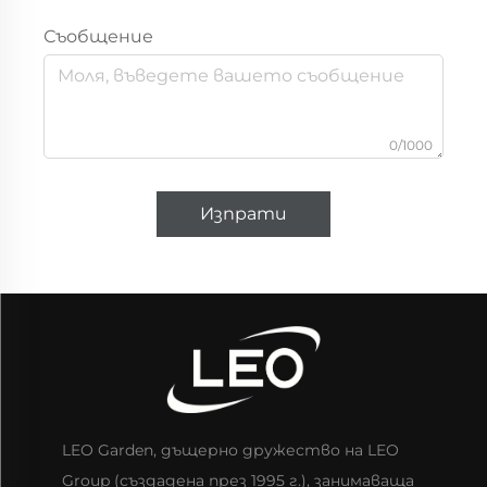
Съобщение
0/1000
Изпрати
LEO Garden, дъщерно дружество на LEO
Group (създадена през 1995 г.), занимаваща