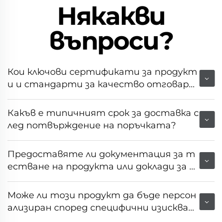
Някакви
въпроси?
Кои ключови сертификати за продукт
и и стандарти за качество отговаря
т на това оборудване?
Какъв е типичният срок за доставка с
лед потвърждение на поръчката?
Предоставяте ли документация за т
естване на продукта или доклади за н
еговата производителност?
Може ли този продукт да бъде персон
ализиран според специфични изискван
ия на пазара или клиента?