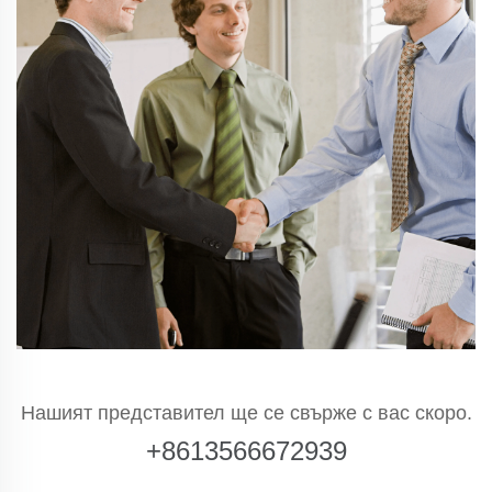
Нашият представител ще се свърже с вас скоро.
+8613566672939