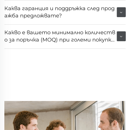
Каква гаранция и поддръжка след прод
ажба предложвате?
Какво е вашето минимално количеств
о за поръчка (MOQ) при големи покупк
и?