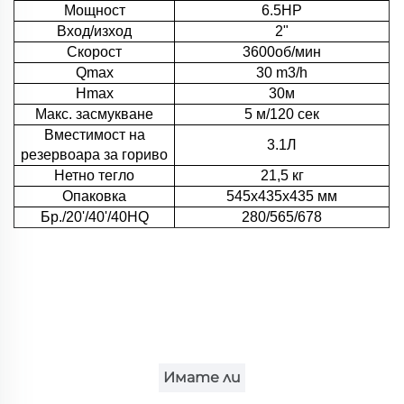
Мощност
6.5HP
Вход/изход
2"
Скорост
3600об/мин
Qmax
30 m3/h
Hmax
30м
Макс. засмукване
5 м/120 сек
Вместимост на
3.1Л
резервоара за гориво
Нетно тегло
21,5 кг
Опаковка
545x435x435 мм
Бр./20'/40'/40HQ
280/565/678
Имате ли