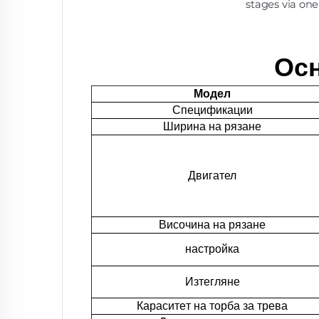
Осн
Модел
Спецификации
Ширина на рязане
Двигател
Височина на рязане
настройка
Изтегляне
Кapacитeт на торбa за трева