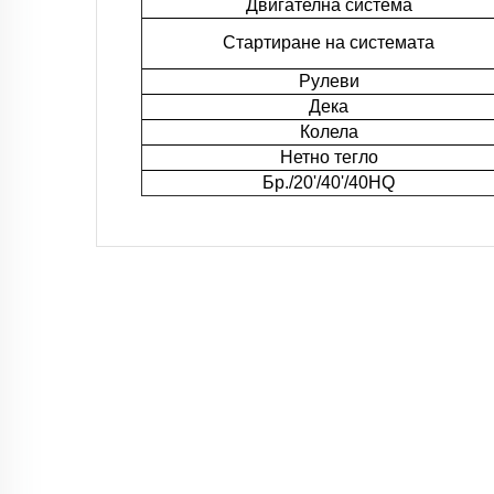
Двигателна система
Стартиране на системата
Рулеви
Дека
Колела
Нетно тегло
Бр./20'/40'/40HQ