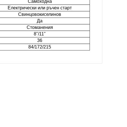
Самоходна
Електрически или ръчен старт
Свинцовокиселинов
Да
Стоманения
8"/11"
36
84/172/215