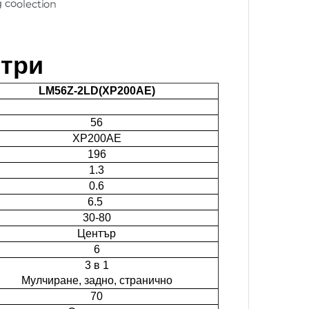
етри
LM56Z-2LD(XP200AE)
56
XP200AE
196
1.3
0.6
6.5
30-80
Център
6
3 в 1
Мулчиране, задно, странично
70