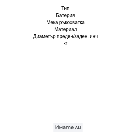
Тип
Батерия
Мека ръкохватка
Материал
Диаметър преден/заден, инч
кг
Имате ли