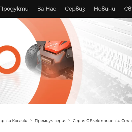
Продукти
За Нас
Сервиз
Новини
Св
>
>
арска Косачка
Премиум серия
Серия С Електрически Ст