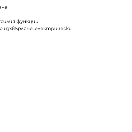
ене
усилия функции
о изхвърляне, електрически