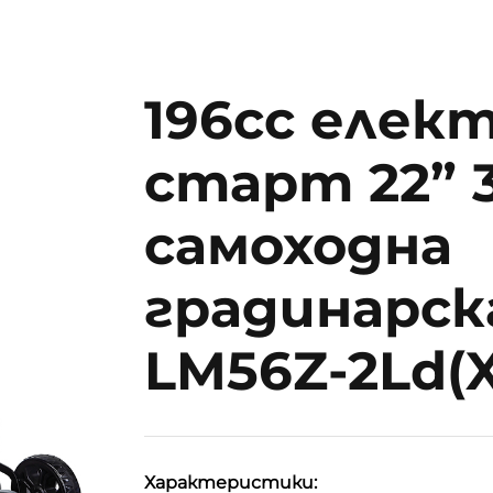
196cc елек
старт 22” 3
самоходна
градинарск
LM56Z-2Ld(
Характеристики: