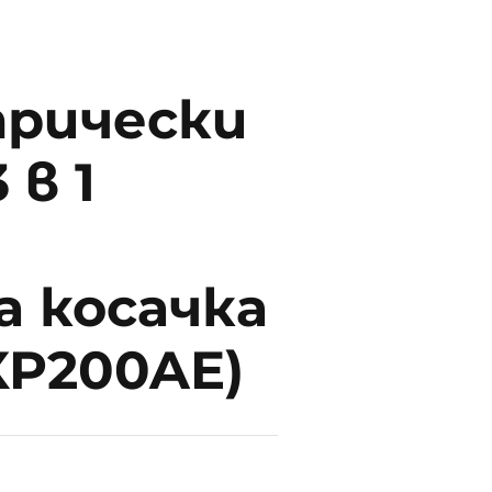
трически
 в 1
а косачка
XP200AE)