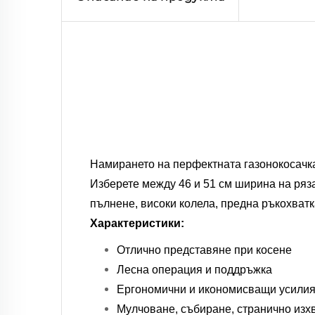
Намирането на перфектната газонокосачка
Изберете между 46 и 51 см ширина на ряза
пълнене, високи колела, предна ръкохватк
Характеристики:
Отлично представяне при косене
Лесна операция и поддръжка
Ергономични и икономисващи усили
Мулчоване, събиране, странично изхв