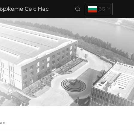
ържете Се с Нас
BG
арт