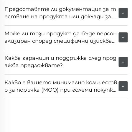
Предоставяте ли документация за т
естване на продукта или доклади за н
еговата производителност?
Може ли този продукт да бъде персон
ализиран според специфични изискван
ия на пазара или клиента?
Каква гаранция и поддръжка след прод
ажба предложвате?
Какво е вашето минимално количеств
о за поръчка (MOQ) при големи покупк
и?