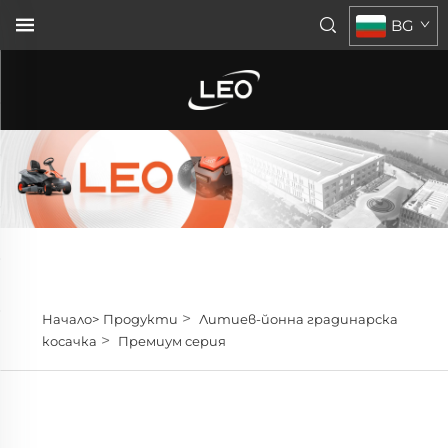
BG
>
Начало>
Продукти
Литиев-йонна градинарска
>
косачка
Премиум серия