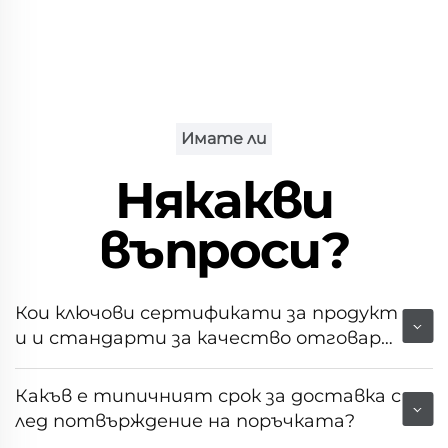
Имате ли
Някакви
въпроси?
Кои ключови сертификати за продукт
и и стандарти за качество отговаря
т на това оборудване?
Какъв е типичният срок за доставка с
лед потвърждение на поръчката?