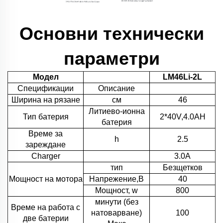
Основни технически
параметри
Модел
LM46Li-2L
Спецификации
Описание
Ширина на рязане
см
46
Литиево-ионна
Тип батерия
2*40V,4.0AH
батерия
Време за
h
2.5
зареждане
Charger
3.0A
тип
Безщетков
Мощност на мотора
Напрежение,В
40
Мощност, w
800
минути (без
Време на работа с
натоварване)
100
две батерии