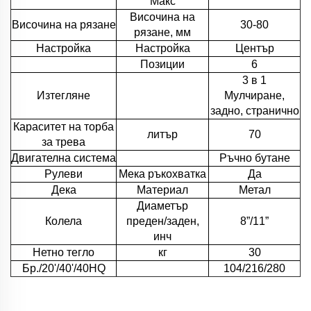
Макс
Височина на
Височина на рязане
30-80
рязане, мм
Настройка
Настройка
Център
Позиции
6
3 в 1
Изтегляне
Мулчиране,
задно, странично
Кapacитeт на торбa
литър
70
за трева
Двигателна система
Ръчно бутане
Рулеви
Мека ръкохватка
Да
Дека
Материал
Метал
Диаметър
Колела
преден/заден,
8”/11”
инч
Нетно тегло
кг
30
Бр./20'/40'/40HQ
104/216/280