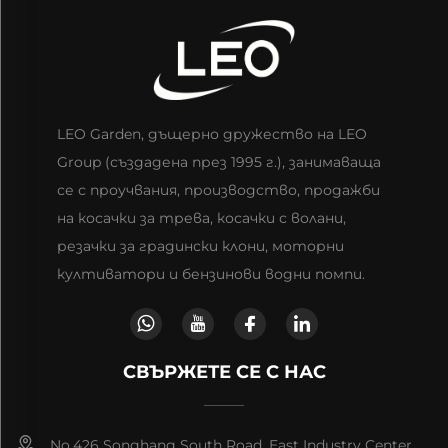
LEO Garden, дъщерно дружество на LEO
Group (създадена през 1995 г.), занимаваща
се с проучвания, производство, продажби
на косачки за трева, косачки с волани,
резачки за градински клони, моторни
култиватори и бензинови водни помпи.
СВЪРЖЕТЕ СЕ С НАС
No.426 Songhang South Road, East Industry Center,