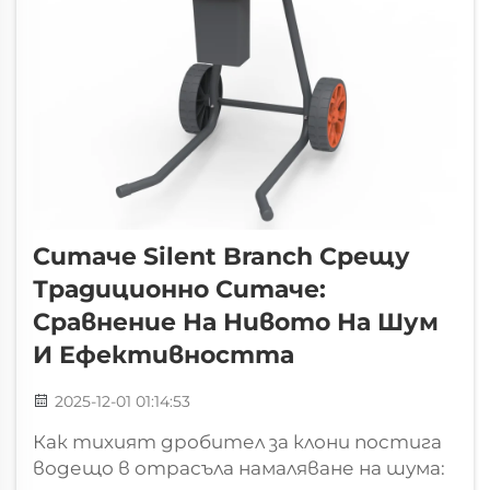
Ситаче Silent Branch Срещу
Традиционно Ситаче:
Сравнение На Нивото На Шум
И Ефективността
2025-12-01 01:14:53
Как тихият дробител за клони постига
водещо в отрасъла намаляване на шума: