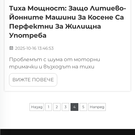
Тиха Мощност: Защо Литиево-
Йонните Машини За Косене Са
Перфектни За Жилищна
Употреба
2025-10-16 13:46:53
Проблемът с шума от моторни
тримачки и възходът на тихи
алтернативи относно литиево-
ВИЖТЕ ПОВЕЧЕ
йонните тримачки. Как моторните
тримачки нарушават покоя в жилищни
райони с високи нива на децибели.
Средната моторна тримачка работи на
Назад
1
2
3
4
5
Напред
някъде между 85 и 95 децибела, докато...