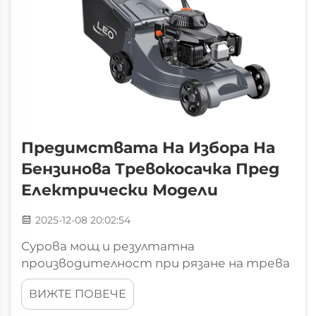
Предимствата На Избора На
Бензинова Тревокосачка Пред
Електрически Модели
2025-12-08 20:02:54
Сурова мощ и резултатна
производителност при рязане на трева
с предимството на въртящия момент
ВИЖТЕ ПОВЕЧЕ
на бензинова косачка: последователно
рязане през дебела, мокра или висока