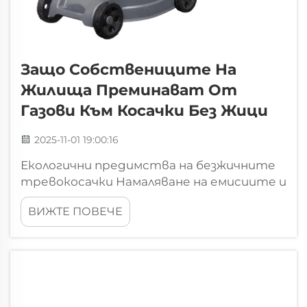
Защо Собствениците На
Жилища Преминават От
Газови Към Косачки Без Жици
2025-11-01 19:00:16
Екологични предимства на безжичните
тревокосачки Намаляване на емисиите и
въздушното замърсяване с безжични
ВИЖТЕ ПОВЕЧЕ
тревокосачки Тревокосачките с
батерии намаляват емисиите, тъй
като изоставят старите бензинови
двигатели в полза на електрически
мотори. Бензиновите модели...