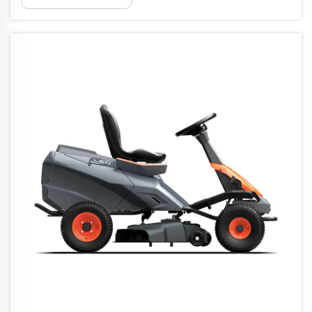
момент и ефективност на мотора
Търговските бензинови косачки
обикновено имат около 5,5 до 7,5 конски
сили, което надминава повечето
електрически модели...