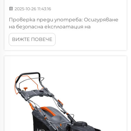
2025-10-26 11:43:16
Проверка преди употреба: Осигуряване
на безопасна експлоатация на
бензиновата косачка, почистване на
ВИЖТЕ ПОВЕЧЕ
косното пространство и подготвяне
на оборудването. Готови ли сте да
стартирате бензиновата косачка?
Първо нещо – премахнете всичко, което
се намира около като камъни, ол...