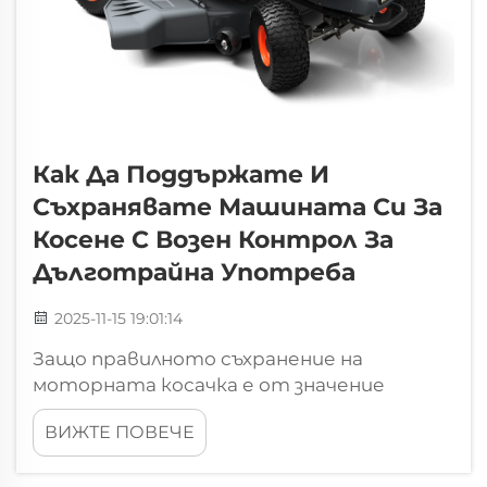
Как Да Поддържате И
Съхранявате Машината Си За
Косене С Возен Контрол За
Дълготрайна Употреба
2025-11-15 19:01:14
Защо правилното съхранение на
моторната косачка е от значение
Пренебрегването на правилните
ВИЖТЕ ПОВЕЧЕ
процедури за съхранение може
значително да намали експлоатационния