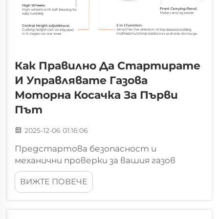
Как Правилно Да Стартирате
И Управлявате Газова
Моторна Косачка За Първи
Път
2025-12-06 01:16:06
Предстартова безопасност и
механични проверки за вашия газов
треворез: Свежест, ниво и
ВИЖТЕ ПОВЕЧЕ
стабилизиране на горивото – най-добри
практики. Старо гориво е сред първите
причини, поради които треворезите