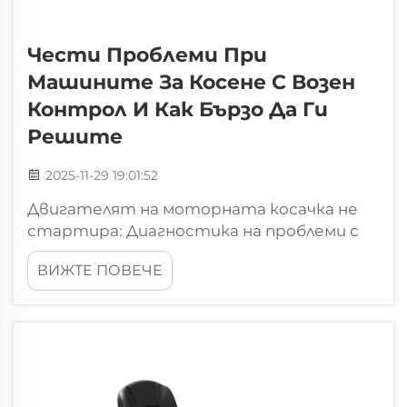
Чести Проблеми При
Машините За Косене С Возен
Контрол И Как Бързо Да Ги
Решите
2025-11-29 19:01:52
Двигателят на моторната косачка не
стартира: Диагностика на проблеми с
горивото, въздуха и запалването
ВИЖТЕ ПОВЕЧЕ
Симптом: Двигателят се върти, но не
стартира, въпреки че свещта работи
Ако двигателят на моторна косачка се
завърта нормално, но просто не запали,
въпреки че сме проверили...