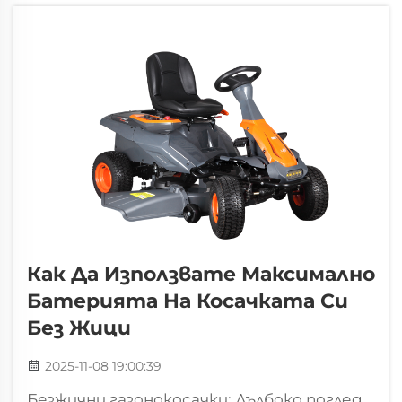
живот на моторната косачка и да
доведе до скъпи ремонти. Разбирането
защо съхранението е важно, помага да
защитите инвестициите си и да
осигурите...
Как Да Използвате Максимално
Батерията На Косачката Си
Без Жици
2025-11-08 19:00:39
Безжични газонокосачки: Дълбоко поглед