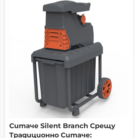
отказват да стартират през
пролетта. Редовното безоловно
гориво...
Ситаче Silent Branch Срещу
Традиционно Ситаче: