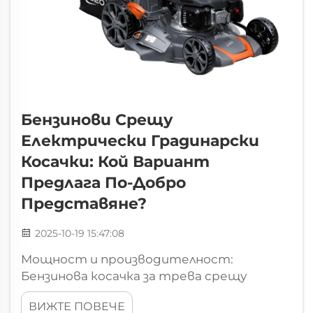
Бензинови Срещу
Електрически Градинарски
Косачки: Кой Вариант
Предлага По-Добро
Представяне?
2025-10-19 15:47:08
Мощност и производителност:
Бензинова косачка за трева срещу
електрическа в реални условия за косене
ВИЖТЕ ПОВЕЧЕ
Сравнение на конски сили, въртящ