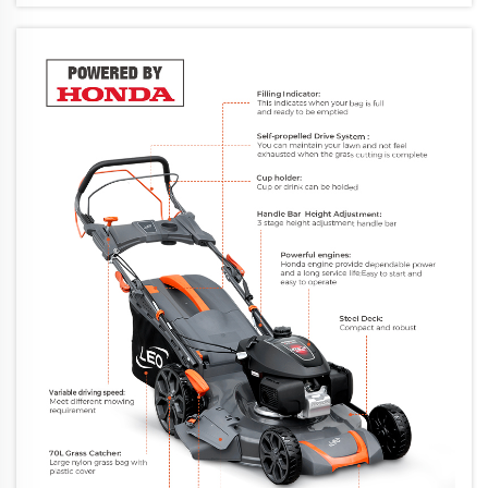
трева. Бензиновите косачки имат по-
добър въртящ момент при ниски
обороти, което означава, че могат да
поддържат равномерно въртене на
ножовете...