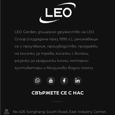
LEO Garden, дъщерно дружество на LEO
Group (създадена през 1995 г.), занимаваща
се с проучвания, производство, продажби
на косачки за трева, косачки с волани,
резачки за градински клони, моторни
култиватори и бензинови водни помпи.
СВЪРЖЕТЕ СЕ С НАС
No.426 Songhang South Road, East Industry Center,