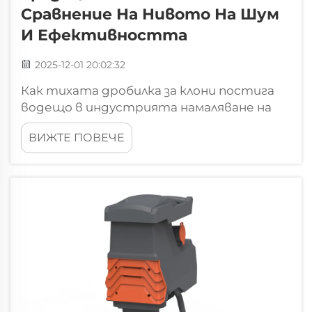
Сравнение На Нивото На Шум
И Ефективността
2025-12-01 20:02:32
Как тихата дробилка за клони постига
водещо в индустрията намаляване на
шума. Сравнение на децибелите: Тиха
ВИЖТЕ ПОВЕЧЕ
дробилка за клони (...)