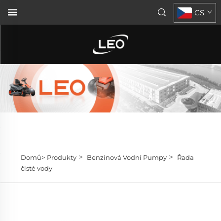
CS
>
>
Domů>
Produkty
Benzinová Vodní Pumpy
Řada
čisté vody