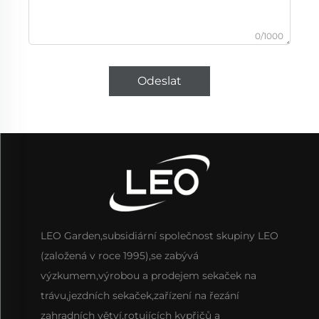
0/1000
Odeslat
LEO Garden,subsidiární společnost skupiny LEO
(založená v roce 1995),se zabývá
výzkumem,výrobou a prodejem sekaček na
trávu,jezdních sekaček,zařízení na řezání
zahradních větví,rotujících kypřičů a