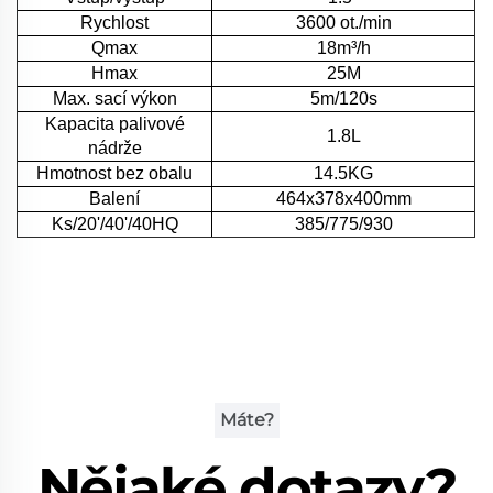
Rychlost
3600 ot./min
Qmax
18m³/h
Hmax
25M
Max. sací výkon
5m/120s
Kapacita palivové
1.8L
nádrže
Hmotnost bez obalu
14.5KG
Balení
464x378x400mm
Ks/20'/40'/40HQ
385/775/930
Máte?
Nějaké dotazy?