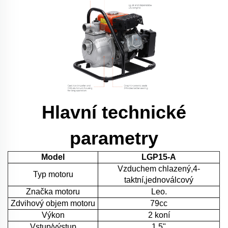
Hlavní technické
parametry
Model
LGP15-A
Vzduchem chlazený,4-
Typ motoru
taktní,jednoválcový
Značka motoru
Leo.
Zdvihový objem motoru
79cc
Výkon
2 koní
Vstup/výstup
1.5"