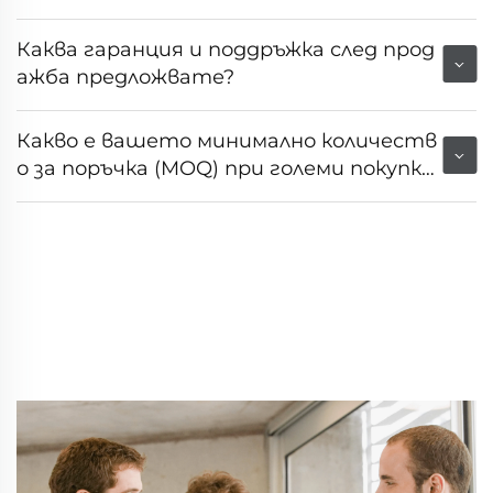
ия на пазара или клиента?
Каква гаранция и поддръжка след прод
ажба предложвате?
Какво е вашето минимално количеств
о за поръчка (MOQ) при големи покупк
и?