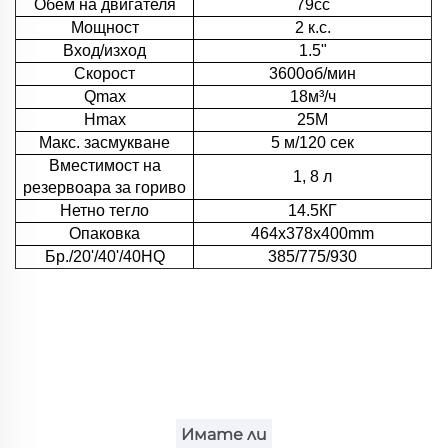
Обем на двигателя
79cc
Мощност
2 к.с.
Вход/изход
1.5"
Скорост
3600об/мин
Qmax
18м³/ч
Hmax
25M
Макс. засмукване
5 м/120 сек
Вместимост на
1, 8 л
резервоара за гориво
Нетно тегло
14.5КГ
Опаковка
464x378x400mm
Бр./20'/40'/40HQ
385/775/930
Имате ли