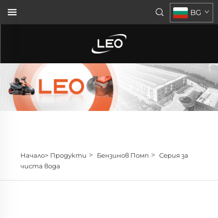
BG
>
>
Начало>
Продукти
Бензинов Помп
Серия за
чиста вода