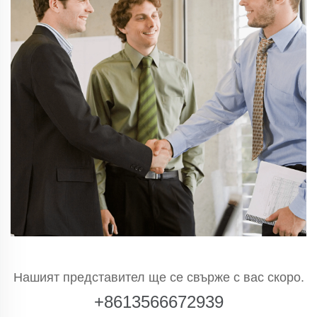
Нашият представител ще се свърже с вас скоро.
+8613566672939