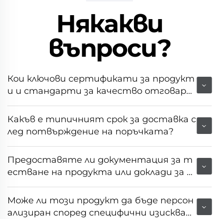
Някакви
въпроси?
Кои ключови сертификати за продукт
и и стандарти за качество отговаря
т на това оборудване?
Какъв е типичният срок за доставка с
лед потвърждение на поръчката?
Предоставяте ли документация за т
естване на продукта или доклади за н
еговата производителност?
Може ли този продукт да бъде персон
ализиран според специфични изискван