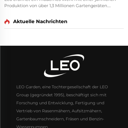
Produktion von über 1,3 Millionen Gartengeräten.
Entdecken Sie die erweiterte Kapazität für
Rasentraktoren, Bodenfräsen, Häcksler und mehr.
Aktuelle Nachrichten
Informieren Sie sich über unsere fortschrittlichen
Fertigungsmöglichkeiten.
LEO Garden, eine Tochtergesellschaft der LEO
Group (gegründet 1995), beschäftigt sich mit
Forschung und Entwicklung, Fertigung und
Vertrieb von Rasenmähern, Aufsitzmähern,
Gartenbaumschneidern, Fräsen und Benzin-
Wasserpumpen.