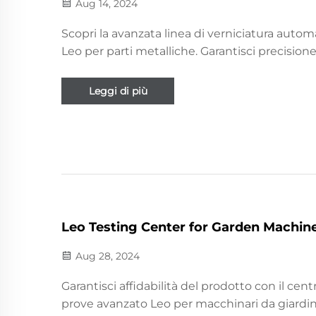
Aug 14, 2024
Scopri la avanzata linea di verniciatura autom
Leo per parti metalliche. Garantisci precisione
monitoraggio in tempo reale e finiture superi
per telai e manubri di tosaerba. Scopri di più.
Leggi di più
Leo Testing Center for Garden Machine
Aug 28, 2024
Garantisci affidabilità del prodotto con il cent
prove avanzato Leo per macchinari da giardin