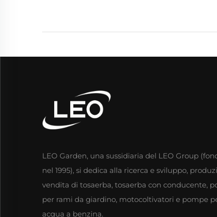
LEO Garden, una sussidiaria del LEO Group (fon
nel 1995), si dedica alla ricerca e sviluppo, produ
vendita di tosaerba, tosaerba con conducente, po
per rami da giardino, motocoltivatori e pompe p
acqua a benzina.