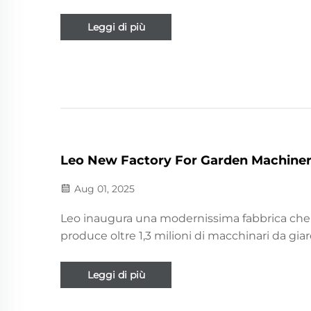
Test professionistici su resistenza, prestazioni
emissioni per tosaerba, motori e molto altro. 
Leggi di più
di più.
Leo New Factory For Garden Machiner
Aug 01, 2025
Leo inaugura una modernissima fabbrica che
produce oltre 1,3 milioni di macchinari da gia
all'anno. Scopri la capacità aumentata per to
a guida, motocoltivatori, trituratori e molto alt
Leggi di più
Scopri le nostre avanzate capacità produttive