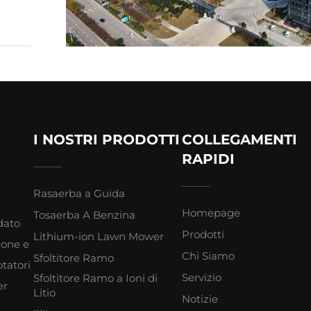
I NOSTRI PRODOTTI
COLLEGAMENTI
RAPIDI
Rasaerba a Guida
Homepage
Tosaerba A Benzina
dato
Prodotti
Lithium-ion Lawn Mower
zione e
Chi Siamo
Sfoltitore Ramo
tatori
Servizio
Sfoltitore Ramo a Ioni di
er
Litio
Notizie