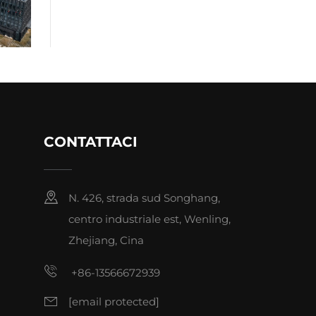
CONTATTACI
N. 426, strada sud Songhang,
centro industriale est, Wenling,
Zhejiang, Cina
+86-13566672939
[email protected]