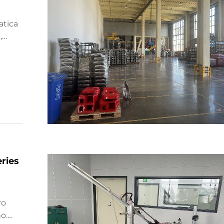
atica
,
ori
ries
ro
o.