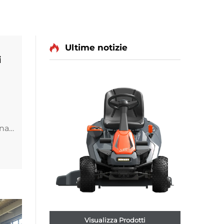
Ultime notizie
i
ina
G40–
 19
Visualizza Prodotti