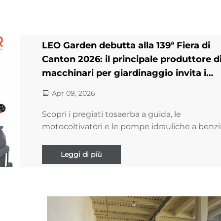
LEO Garden debutta alla 139ª Fiera di
Canton 2026: il principale produttore d
macchinari per giardinaggio invita i
partner globali
Apr 09, 2026
Scopri i pregiati tosaerba a guida, le
motocoltivatori e le pompe idrauliche a benz
LEO Garden presso il Padiglione 10.2, Stand 
41. Fiducia di partner globali: visitateci dal 15 al
Leggi di più
aprile a Guangzhou.