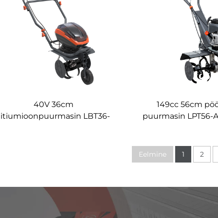
40V 36cm
149cc 56cm pöö
liitiumioonpuurmasin LBT36-
puurmasin LPT56-A
3A
Eelmine
1
2