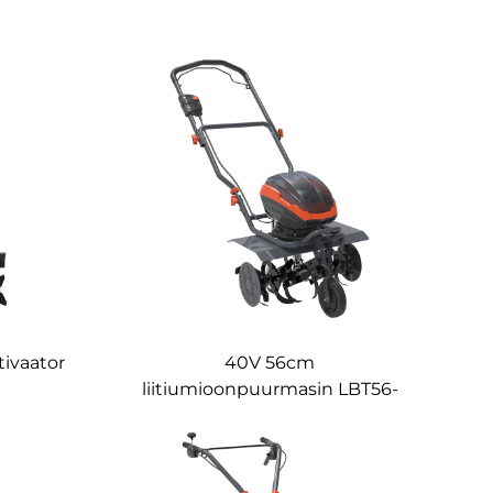
tivaator
40V 56cm
liitiumioonpuurmasin LBT56-
3A