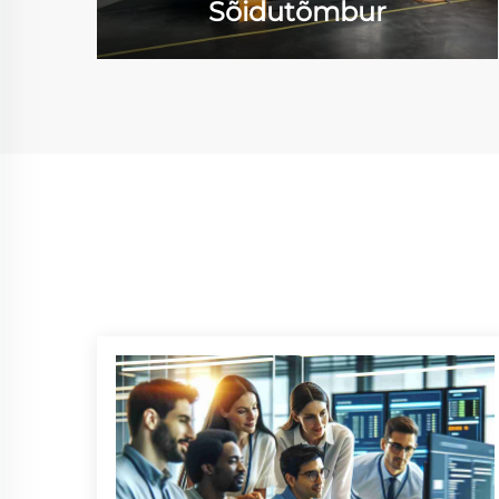
Sõidutõmbur
ne