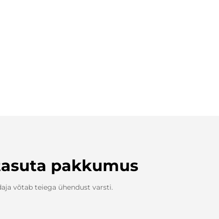
tasuta pakkumus
aja võtab teiega ühendust varsti.