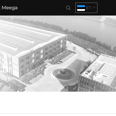
t Meega
ET