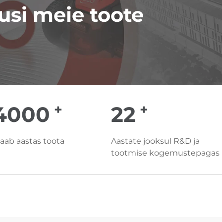
usi meie toote
+
+
00000
25
aab aastas toota
Aastate jooksul R&D ja
tootmise kogemustepagas