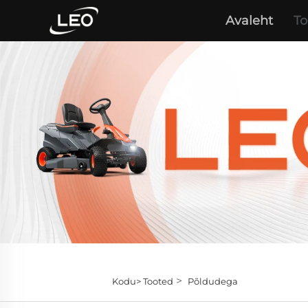
Avaleht
To
>
Kodu>
Tooted
Põldudega