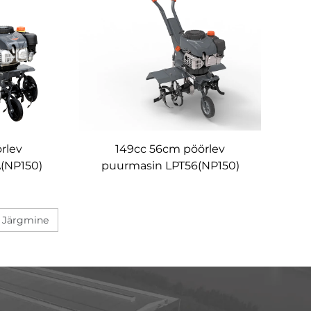
rlev
149cc 56cm pöörlev
(NP150)
puurmasin LPT56(NP150)
Järgmine