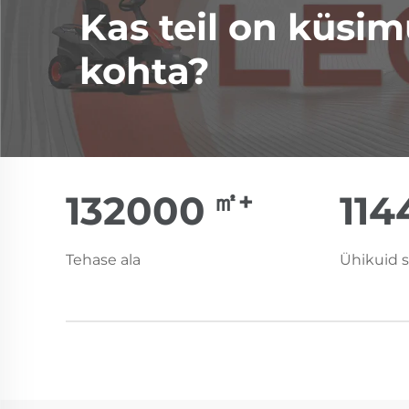
Kas teil on küsim
kohta?
㎡+
150000
13
Tehase ala
Ühikuid s