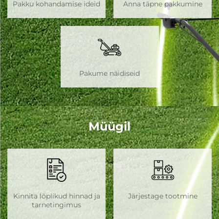
Pakku kohandamise ideid
Anna täpne pakkumine
Pakume näidiseid
Müügil
Kinnita lõplikud hinnad ja
Järjestage tootmine
tarnetingimus