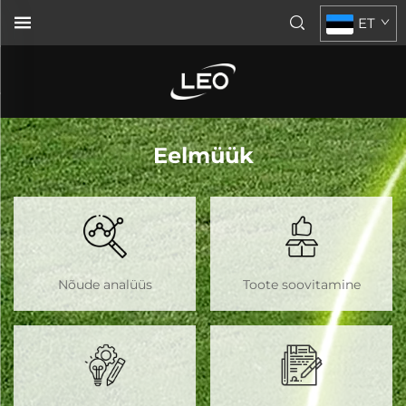
ET
Eelmüük
Nõude analüüs
Toote soovitamine