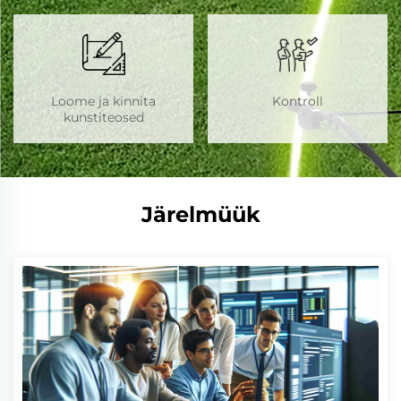
Loome ja kinnita
Kontroll
kunstiteosed
Järelmüük