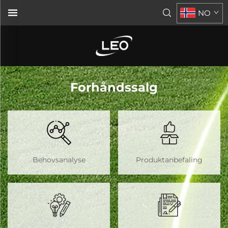
NO
Forhåndssalg
Behovsanalyse
Produktanbefaling