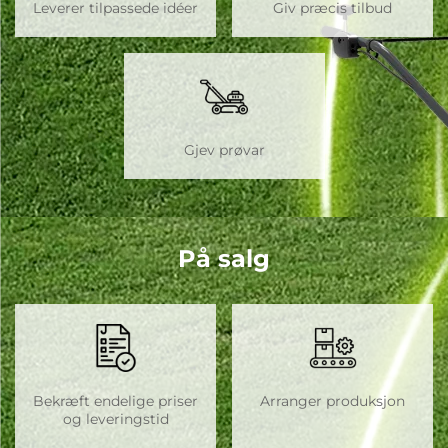
Leverer tilpassede idéer
Giv præcis tilbud
Gjev prøvar
På salg
Bekræft endelige priser
Arranger produksjon
og leveringstid