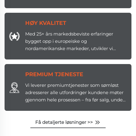
kundene.
HØY KVALITET
Med 25+ års markedsbeviste erfaringer
bygget opp i europeiske og
nordamerikanske markeder, utvikler vi
løsninger av høy kvalitet som strategisk
stemmer overens med kundenes stadig
skiftende krav.
PREMIUM TJENESTE
Vi leverer premiumtjenester som sømløst
adresserer alle utfordringer kundene møter
gjennom hele prosessen – fra før salg, under
salg og etter salg.
Få detaljerte løsninger >>