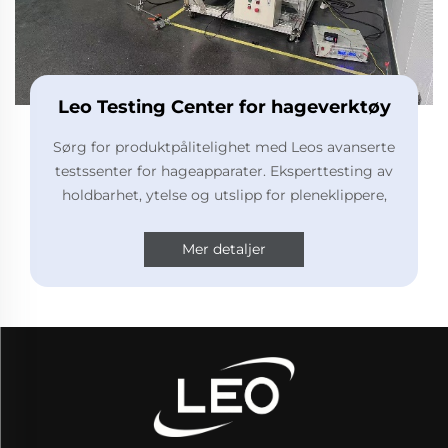
Leo Testing Center for hageverktøy
Sørg for produktpålitelighet med Leos avanserte
testssenter for hageapparater. Eksperttesting av
holdbarhet, ytelse og utslipp for pleneklippere,
motorer og mer. Les mer.
Mer detaljer