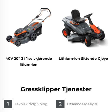
motor LM51Z-2L(GCV170)
2L(V200)
40V 20” 3 i 1 selvkjørende
Lithium-ion Sittende Gjøye
litium-ion
gressplenmaskin LM51ZLi-
2L
Gressklipper Tjenester
Teknisk rådgivning
Utseendesdesign