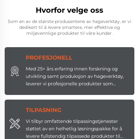
Hvorfor velge oss
Som en av de største produsentene av hageverktøy, er vi
dedikert til å levere smartere, mer effektive og
miljøvennlige produkter til våre kunder.
PROFESJONELL
Med 25+ års erfaring innen forskning og
utvikling samt produksjon av hageverktøy,
leverer vi profesjonelle produkter som
nøyaktig møter stadig skiftende
markedsbehov.
TILPASNING
Vi tilbyr omfattende tilpassingstjenester
støttet av en helhetlig løsningspakke for å
levere fullstendig tilpassede produkter til