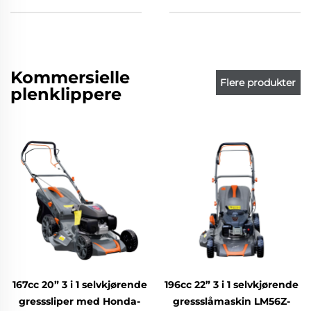
Kommersielle
Flere produkter
plenklippere
167cc 20” 3 i 1 selvkjørende
196cc 22” 3 i 1 selvkjørende
gresssliper med Honda-
gressslåmaskin LM56Z-