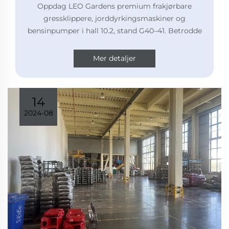
Oppdag LEO Gardens premium frakjørbare
gressklippere, jorddyrkingsmaskiner og
bensinpumper i hall 10.2, stand G40–41. Betrodde
av globale partnere – besøk oss 15.–19. april i
Guangzhou.
Mer detaljer
14
2024-08