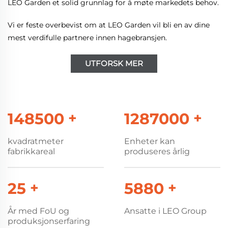
LEO Garden et solid grunnlag for å møte markedets behov.
Vi er feste overbevist om at LEO Garden vil bli en av dine
mest verdifulle partnere innen hagebransjen.
UTFORSK MER
150000
+
1300000
+
kvadratmeter
Enheter kan
fabrikkareal
produseres årlig
25
+
6000
+
År med FoU og
Ansatte i LEO Group
produksjonserfaring