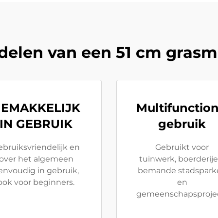
delen van een 51 cm grasm
EMAKKELIJK
Multifunctio
IN GEBRUIK
gebruik
ebruiksvriendelijk en
Gebruikt voor
over het algemeen
tuinwerk, boerderije
envoudig in gebruik,
bemande stadspark
ook voor beginners.
en
gemeenschapsproje