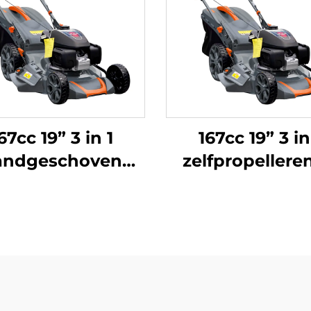
67cc 19” 3 in 1
167cc 19” 3 in
andgeschoven
zelfpropellere
grasmaaier
grasmaaier
ngedreven door
aangedreven d
da-motor LM48-
Honda-moto
2L(GCV170)
LM48Z-2L(GCV