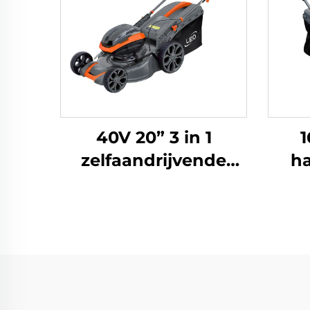
40V 20” 3 in 1
1
zelfaandrijvende
h
lithium-ionen
grasmaaier LM51ZLi-
aa
2L
Hon