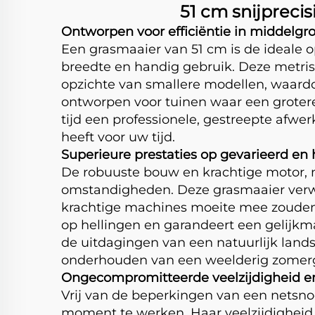
51 cm snijpreci
Ontworpen voor efficiëntie in middelgrot
Een grasmaaier van 51 cm is de ideale o
breedte en handig gebruik. Deze metris
opzichte van smallere modellen, waard
ontworpen voor tuinen waar een grotere
tijd een professionele, gestreepte afw
heeft voor uw tijd.
Superieure prestaties op gevarieerd en h
De robuuste bouw en krachtige motor, 
omstandigheden. Deze grasmaaier verwer
krachtige machines moeite mee zouden he
op hellingen en garandeert een gelijkm
de uitdagingen van een natuurlijk lands
onderhouden van een weelderig zomer
Ongecompromitteerde veelzijdigheid e
Vrij van de beperkingen van een netsno
moment te werken. Haar veelzijdigheid