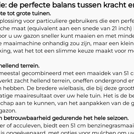
sie: de perfecte balans tussen kracht
e tot grote tuinen.
plossing voor particuliere gebruikers die een pe
che maat (equivalent aan een snede van 21 inch) b
oor u uw gazon sneller kunt maaien en met minde
 maaimachine onhandig zou zijn, maar een kleine
erking, wat het tot een slimme keuze maakt voor 
ellend terrein.
meestal gecombineerd met een maaidek van 51 cm,
kt zacht hellend terrein, oneffen ondergrond en
bben. De bredere wielbasis, die bij deze grootte 
atige maairesultaat over uw hele tuin. Het is de 
chap aan te kunnen, van het aanpakken van de gro
gazon.
n betrouwbaarheid gedurende het hele seizoen.
er of acculeven, biedt een 51 cm benzinegrasmaai
 is ongeëvenaard, met opties voor mulchen om uw