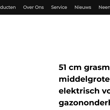
oducten
Over Ons
Service
Nieuws
Neem
51 cm grasm
middelgrote
elektrisch vo
gazononder