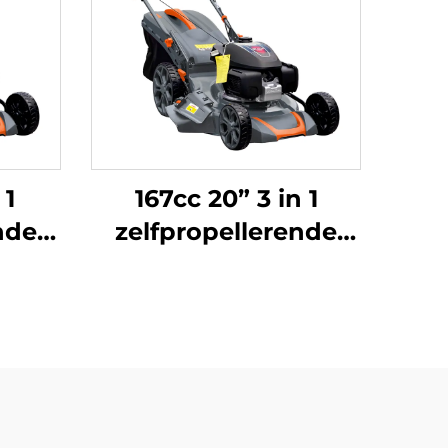
 1
167cc 20” 3 in 1
nde
zelfpropellerende
grasmaaier
oor
aangedreven door
r
Honda-motor LM51Z-
170)
2L(GCV170)