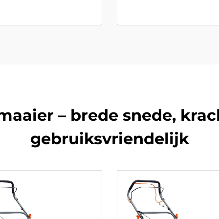
maaier – brede snede, krac
gebruiksvriendelijk