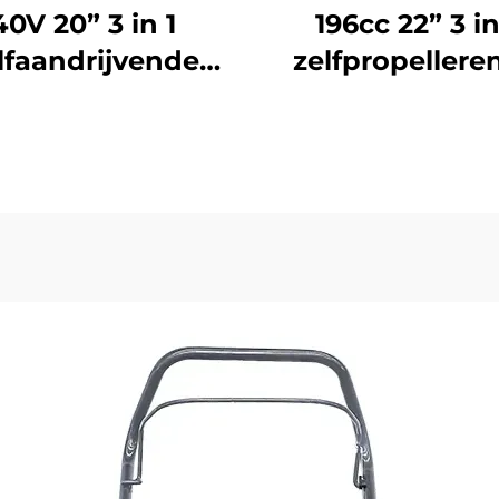
40V 20” 3 in 1
196cc 22” 3 in
lfaandrijvende
zelfpropellere
lithium-ionen
grasmaaier LM
maaier LM51ZLi-
2L(V200)
2L