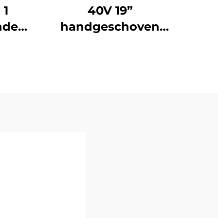
 1
40V 19”
nde
handgeschoven
56Z-
lithium-ionen
grasmaaier LM48Li-L