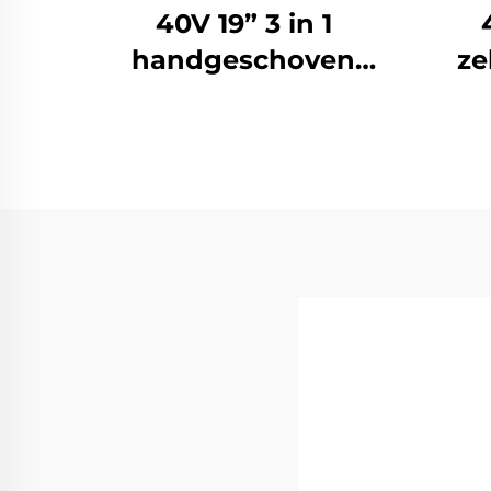
40V 19” 3 in 1
handgeschoven
ze
lithium-ionen
grasmaaier LM48Li-
gras
2L