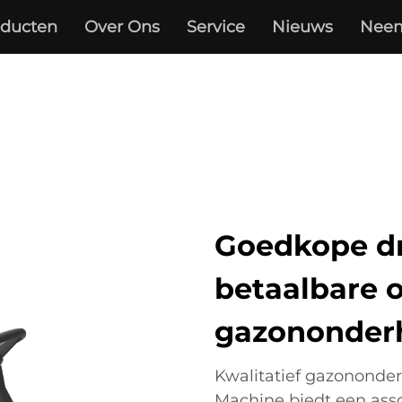
oducten
Over Ons
Service
Nieuws
Neem
Goedkope dr
betaalbare 
gazononder
Kwalitatief gazononder
Machine biedt een ass