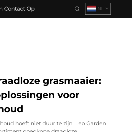
 Contact Op
NL
aadloze grasmaaier:
oplossingen voor
houd
houd hoeft niet duur te zijn. Leo Garden
ortiment goedkope draadloze