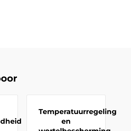
boor
Temperatuurregeling
dheid
en
wortelbescherming