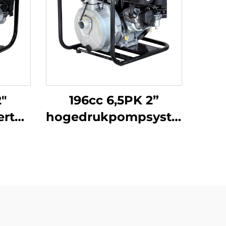
2"
196cc 6,5PK 2”
rt
hogedrukpompsysteem
2H
aangedreven door
Briggs&Stratton
motor LGP20-
2H(XR950)