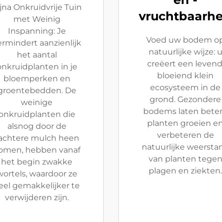
jna Onkruidvrije Tuin
vruchtbaarhe
met Weinig
Inspanning: Je
Voed uw bodem o
ermindert aanzienlijk
natuurlijke wijze: 
het aantal
creëert een levend
onkruidplanten in je
bloeiend klein
bloemperken en
ecosysteem in de
groentebedden. De
grond. Gezondere
weinige
bodems laten bete
onkruidplanten die
planten groeien e
alsnog door de
verbeteren de
achtere mulch heen
natuurlijke weersta
omen, hebben vanaf
van planten tege
het begin zwakke
plagen en ziekten.
wortels, waardoor ze
eel gemakkelijker te
verwijderen zijn.