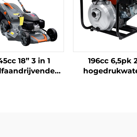
45cc 18” 3 in 1
196cc 6,5pk 
lfaandrijvende
hogedrukwate
grasmaaier
pomp LGP20-
ngedreven door
Honda-motor
6Z-2L(GCV145)