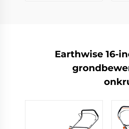
Earthwise 16-in
grondbewerk
onkr