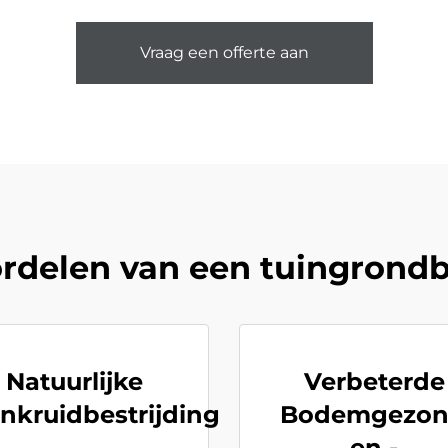
Vraag een offerte aan
rdelen van een tuingrond
Natuurlijke
Verbeterde
nkruidbestrijding
Bodemgezon
en -