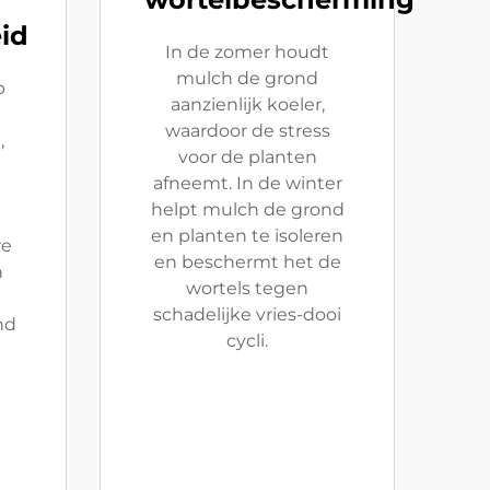
id
In de zomer houdt
mulch de grond
p
aanzienlijk koeler,
u
waardoor de stress
,
voor de planten
afneemt. In de winter
helpt mulch de grond
en planten te isoleren
re
en beschermt het de
n
wortels tegen
schadelijke vries-dooi
nd
cycli.
n