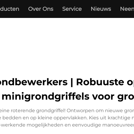
oducten
Over Ons
Service
Nieuws
Neem
ondbewerkers | Robuuste op 
minigrondgriffels voor g
eine roterende grondgriffel! Ontworpen om nieuwe gron
bedden en op kleine oppervlakken. Kies uit krachtige mo
-werkende mogelijkheden en eenvoudige manoeuvreer