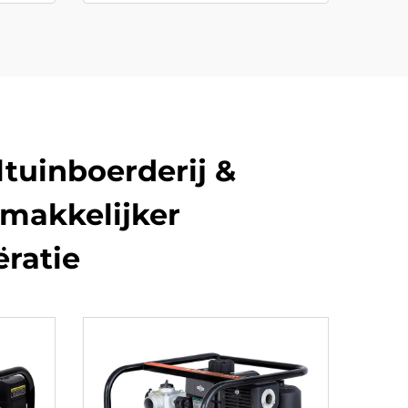
ltuinboerderij &
emakkelijker
ratie