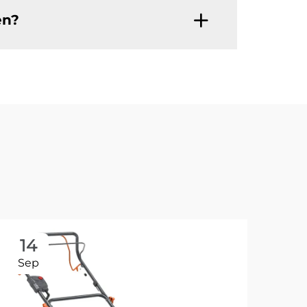
en?
14
1
Sep
Se