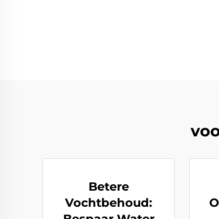
voo
Betere
Vochtbehoud:
O
Bespaar Water