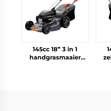
145cc 18” 3 in 1
1
handgrasmaaier
ze
aangedreven door
Honda-motor LM46-
aa
2L(GCV145)
LM4