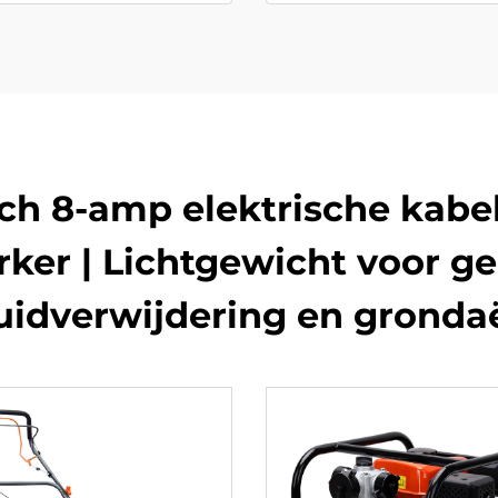
ch 8-amp elektrische kabe
er | Lichtgewicht voor g
uidverwijdering en grondaë