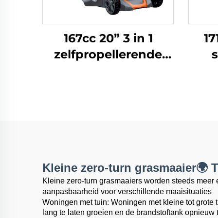
167cc 20” 3 in 1
17
zelfpropellerende
s
grasmaaier
ze
aangedreven door
g
Honda-motor LM51Z-
2L(GCV170)
rijs
Kleine zero-turn grasmaaier🌍
Kleine zero-turn grasmaaiers worden steeds meer e
aanpasbaarheid voor verschillende maaisituaties
Woningen met tuin: Woningen met kleine tot grote 
lang te laten groeien en de brandstoftank opnieuw 