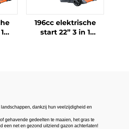
che
196cc elektrische
 1
start 22” 3 in 1
ven
zelfpropellerende
et
grasmaaier met
variabele
n
rijsnelheden
LM56Ze-2L-P(V200)
)
 landschappen, dankzij hun veelzijdigheid en
 of gehavende gedeelten te maaien, het gras te
jd een net en gezond uitziend gazon achterlaten!