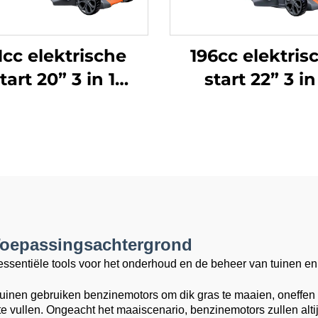
1cc elektrische
196cc elektris
tart 20” 3 in 1
start 22” 3 in
lfaangedreven
zelfaangedre
rasmaaier met
grasmaaier m
variabele
variabele
nelheden LM51Ze-
rijsnelhede
2L-P(NP170E)
LM56Ze-2L-
P(XP200AE
 Toepassingsachtergrond
ssentiële tools voor het onderhoud en de beheer van tuinen en
tuinen gebruiken benzinemotors om dik gras te maaien, oneffen
te vullen. Ongeacht het maaiscenario, benzinemotors zullen alti