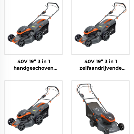
40V 19” 3 in 1
40V 19” 3 in 1
handgeschoven
zelfaandrijvende
lithium-ionen
lithium-ionen
grasmaaier LM48Li-2L
grasmaaier LM48ZLi-
2L