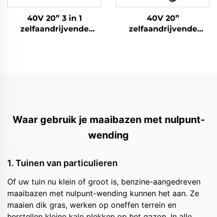
40V 20” 3 in 1
40V 20”
zelfaandrijvende
zelfaandrijvende
lithium-ionen
lithium-ionen
grasmaaier LM51ZLi-2L
grasmaaier LM51ZLi-L
Waar gebruik je maaibazen met nulpunt-
wending
1. Tuinen van particulieren
Of uw tuin nu klein of groot is, benzine-aangedreven
maaibazen met nulpunt-wending kunnen het aan. Ze
maaien dik gras, werken op oneffen terrein en
herstellen kleine kale plekken op het gazon. In alle