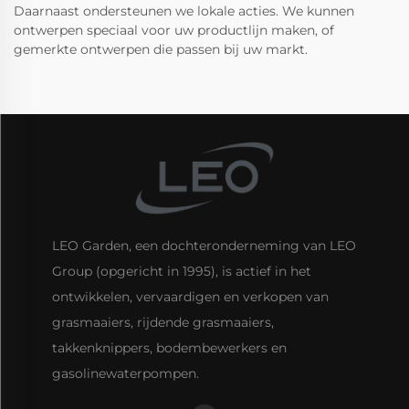
Daarnaast ondersteunen we lokale acties. We kunnen
ontwerpen speciaal voor uw productlijn maken, of
gemerkte ontwerpen die passen bij uw markt.
LEO Garden, een dochteronderneming van LEO
Group (opgericht in 1995), is actief in het
ontwikkelen, vervaardigen en verkopen van
grasmaaiers, rijdende grasmaaiers,
takkenknippers, bodembewerkers en
gasolinewaterpompen.