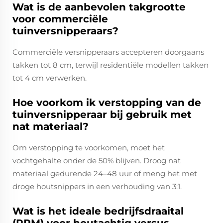
Wat is de aanbevolen takgrootte
voor commerciële
tuinversnipperaars?
Commerciële versnipperaars accepteren doorgaans
takken tot 8 cm, terwijl residentiële modellen takken
tot 4 cm verwerken.
Hoe voorkom ik verstopping van de
tuinversnipperaar bij gebruik met
nat materiaal?
Om verstopping te voorkomen, moet het
vochtgehalte onder de 50% blijven. Droog nat
materiaal gedurende 24–48 uur of meng het met
droge houtsnippers in een verhouding van 3:1.
Wat is het ideale bedrijfsdraaital
(RPM) voor houtachtig versus