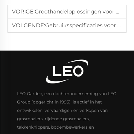
VORIGE:
Groothandeloplossingen voor benzinemaaier voor tuinbouwleveranciers.
VOLGENDE:
Gebruiksspecificaties voor tuinsnijders voor tuinbouwcontractanten.
LEO Garden, een dochteronderneming van LEO
Group (opgericht in 1995), is actief in het
ontwikkelen, vervaardigen en verkopen van
grasmaaiers, rijdende grasmaaiers,
takkenknippers, bodembewerkers en