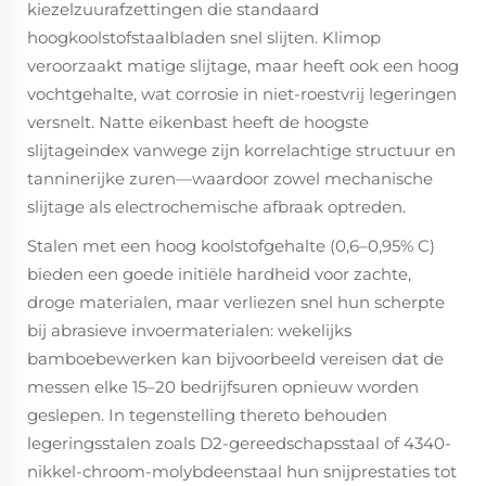
kiezelzuurafzettingen die standaard
hoogkoolstofstaalbladen snel slijten. Klimop
veroorzaakt matige slijtage, maar heeft ook een hoog
vochtgehalte, wat corrosie in niet-roestvrij legeringen
versnelt. Natte eikenbast heeft de hoogste
slijtageindex vanwege zijn korrelachtige structuur
en
tanninerijke zuren—waardoor zowel mechanische
slijtage als electrochemische afbraak optreden.
Stalen met een hoog koolstofgehalte (0,6–0,95% C)
bieden een goede initiële hardheid voor zachte,
droge materialen, maar verliezen snel hun scherpte
bij abrasieve invoermaterialen: wekelijks
bamboebewerken kan bijvoorbeeld vereisen dat de
messen elke 15–20 bedrijfsuren opnieuw worden
geslepen. In tegenstelling thereto behouden
legeringsstalen zoals D2-gereedschapsstaal of 4340-
nikkel-chroom-molybdeenstaal hun snijprestaties tot