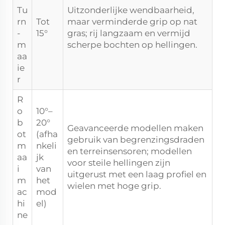
Tu
Uitzonderlijke wendbaarheid,
rn
Tot
maar verminderde grip op nat
-
15°
gras; rij langzaam en vermijd
m
scherpe bochten op hellingen.
aa
ie
r
R
o
10°–
b
20°
Geavanceerde modellen maken
ot
(afha
gebruik van begrenzingsdraden
m
nkeli
en terreinsensoren; modellen
aa
jk
voor steile hellingen zijn
i
van
uitgerust met een laag profiel en
m
het
wielen met hoge grip.
ac
mod
hi
el)
ne