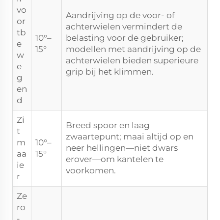
vo
Aandrijving op de voor- of
or
achterwielen vermindert de
tb
10°–
belasting voor de gebruiker;
e
15°
modellen met aandrijving op de
w
achterwielen bieden superieure
e
grip bij het klimmen.
g
en
d
Zi
Breed spoor en laag
t
zwaartepunt; maai altijd
op en
m
10°–
neer
hellingen—niet dwars
aa
15°
erover—om kantelen te
ie
voorkomen.
r
Ze
ro
-