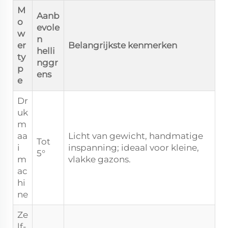
M
Aanb
o
evole
w
n
er
Belangrijkste kenmerken
helli
ty
nggr
p
ens
e
Dr
uk
m
aa
Licht van gewicht, handmatige
Tot
i
inspanning; ideaal voor kleine,
5°
m
vlakke gazons.
ac
hi
ne
Ze
lf-