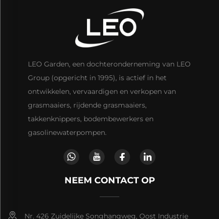
LEO Garden, een dochteronderneming van LEO
Group (opgericht in 1995), is actief in het
ontwikkelen, vervaardigen en verkopen van
grasmaaiers, rijdende grasmaaiers,
takkenknippers, bodembewerkers en
gasolinewaterpompen.
NEEM CONTACT OP
Nr. 426 Zuidelijke Songhangweg, Oost Industrie