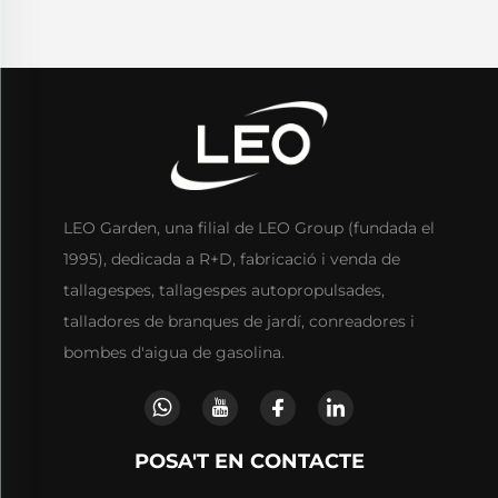
LEO Garden, una filial de LEO Group (fundada el
1995), dedicada a R+D, fabricació i venda de
tallagespes, tallagespes autopropulsades,
talladores de branques de jardí, conreadores i
bombes d'aigua de gasolina.
POSA'T EN CONTACTE