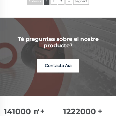
Anterior
1
2
3
4
Següent
Té preguntes sobre el nostre
producte?
Contacta Ara
150000
㎡+
1300000
+