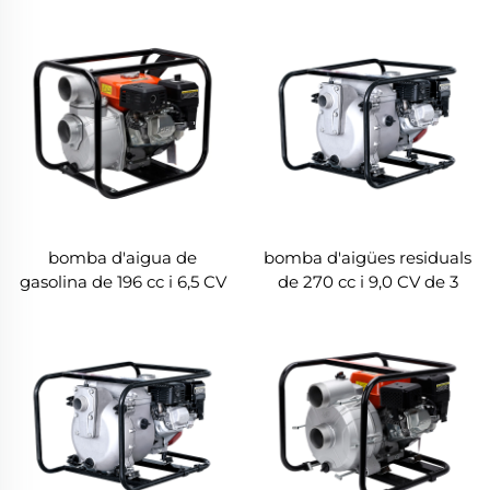
bomba d'aigua de
bomba d'aigües residuals
gasolina de 196 cc i 6,5 CV
de 270 cc i 9,0 CV de 3
de 3 polzades LGP30-C
polzades amb motor
Honda LGP30-T