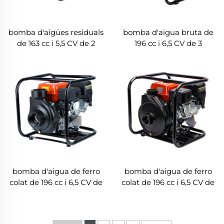
bomba d'aigües residuals
bomba d'aigua bruta de
de 163 cc i 5,5 CV de 2
196 cc i 6,5 CV de 3
polzades amb motor
polzades LGP30-W
Honda LGP20-T
bomba d'aigua de ferro
bomba d'aigua de ferro
colat de 196 cc i 6,5 CV de
colat de 196 cc i 6,5 CV de
3 polzades LGP30i-A
2 polzades LGP20i-A