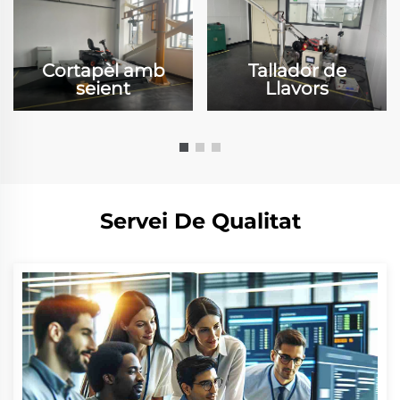
Cortapèl amb
Tallador de
seient
Llavors
Servei De Qualitat