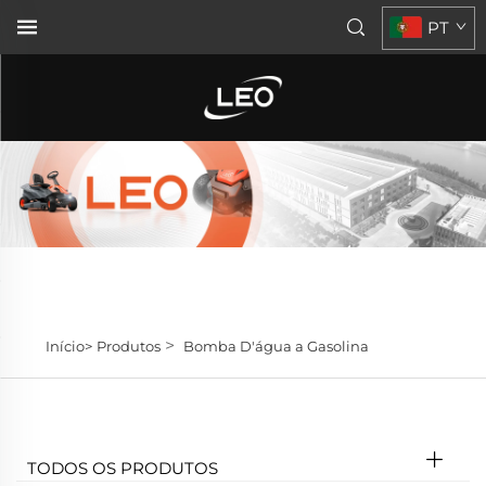
PT
>
Início>
Produtos
Bomba D'água a Gasolina
TODOS OS PRODUTOS