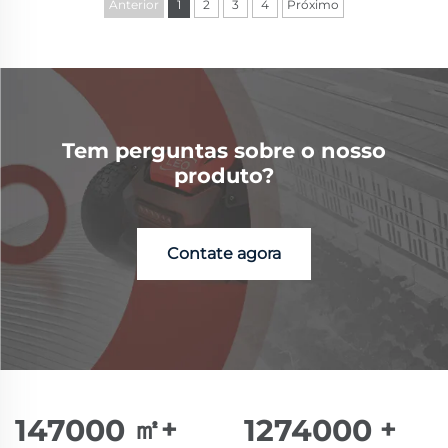
Anterior
1
2
3
4
Próximo
Tem perguntas sobre o nosso
produto?
Contate agora
150000
㎡+
1300000
+