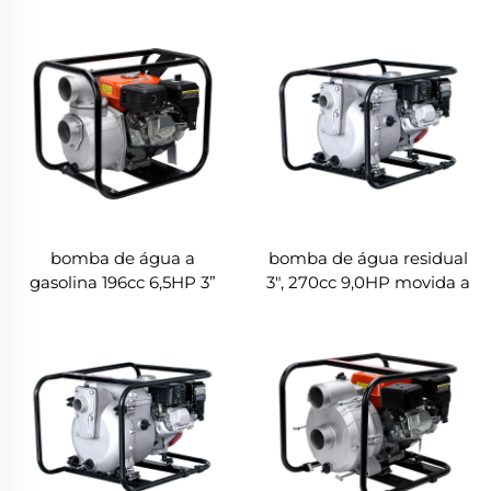
bomba de água a
bomba de água residual
gasolina 196cc 6,5HP 3”
3", 270cc 9,0HP movida a
LGP30-C
motor Honda LGP30-T