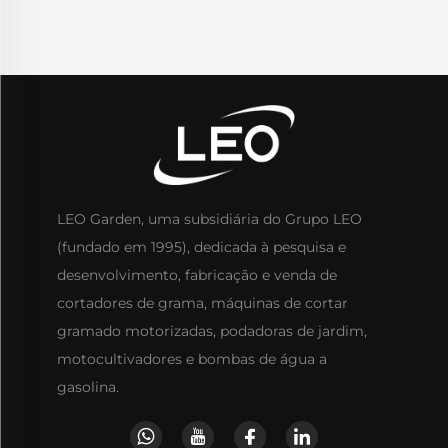
LEO Garden, uma subsidiária do Grupo LEO
(fundado em 1995), dedicada à pesquisa e
desenvolvimento, fabricação e venda de
cortadores de grama, máquinas de cortar
gramado motorizadas, podadoras de jardim,
motocultivadores e bombas de água a
gasolina.