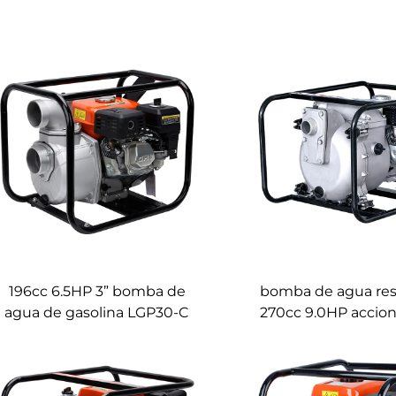
196cc 6.5HP 3” bomba de
bomba de agua resi
agua de gasolina LGP30-C
270cc 9.0HP accio
motor Honda LG