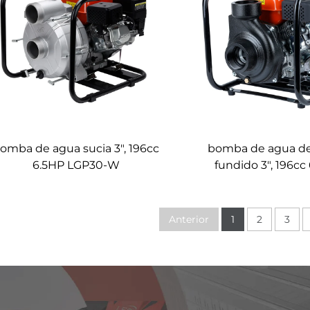
omba de agua sucia 3", 196cc
bomba de agua de
6.5HP LGP30-W
fundido 3", 196cc
LGP30i-A
Anterior
1
2
3