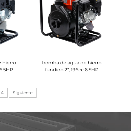
 hierro
bomba de agua de hierro
 6.5HP
fundido 2", 196cc 6.5HP
LGP20i-A
4
Siguiente