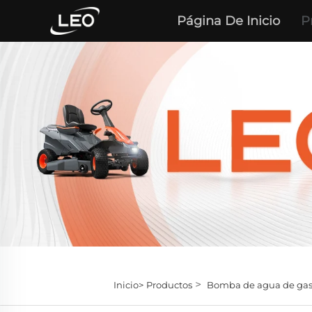
Página De Inicio
P
>
Inicio>
Productos
Bomba de agua de gas