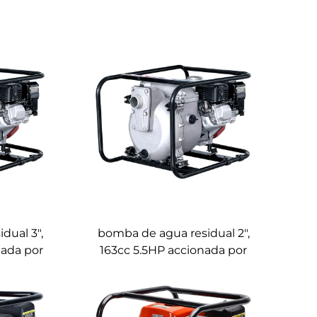
dual 3",
bomba de agua residual 2",
nada por
163cc 5.5HP accionada por
P30-T
motor Honda LGP20-T