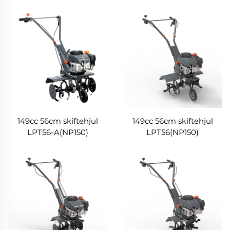
149cc 56cm skiftehjul
149cc 56cm skiftehjul
LPT56-A(NP150)
LPT56(NP150)