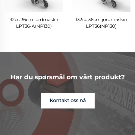
132cc 36cm jordmaskin
132cc 36cm jordmaskin
LPT36-A(NP130)
LPT36(NP130)
Har du spørsmål om vårt produkt?
Kontakt oss nå