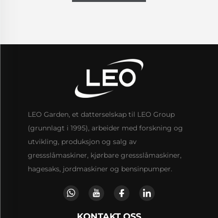
LEO Garden, et datterselskap til LEO Group
(grunnlagt i 1995), arbeider med forskning og
utvikling, produksjon og salg av
gressslåmaskiner, kjørbare gressslåmaskiner,
hagesaks, jordmaskiner og bensinpumper.
KONTAKT OSS